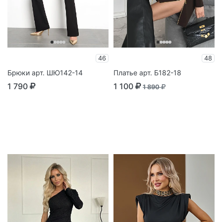
46
48
Брюки арт. ШЮ142-14
Платье арт. Б182-18
1 790
1 100
1 890