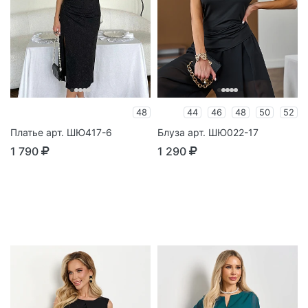
48
44
46
48
50
52
Платье арт. ШЮ417-6
Блуза арт. ШЮ022-17
1 790
1 290