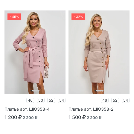
- 45%
- 32%
46
50
52
54
46
52
54
Платье арт. ШЮ358-4
Платье арт. ШЮ358-2
1 200
1 500
2 200
2 200