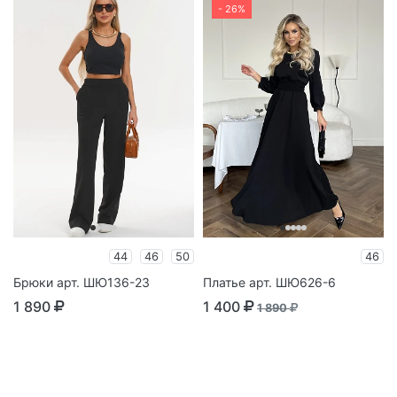
- 26%
44
46
50
46
Брюки арт. ШЮ136-23
Платье арт. ШЮ626-6
1 890
1 400
1 890