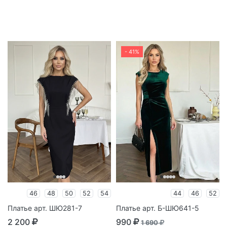
- 41%
46
48
50
52
54
44
46
52
Платье арт. ШЮ281-7
Платье арт. Б-ШЮ641-5
2 200
990
1 690