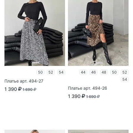
50
52
54
44
46
48
50
52
54
Платье арт. 494-27
Платье арт. 494-26
1 390
1 690
1 390
1 690