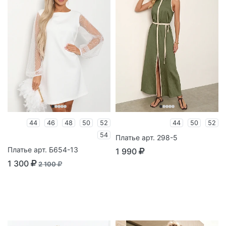
44
46
48
50
52
44
50
52
54
Платье арт. 298-5
Платье арт. Б654-13
1 990
1 300
2 100