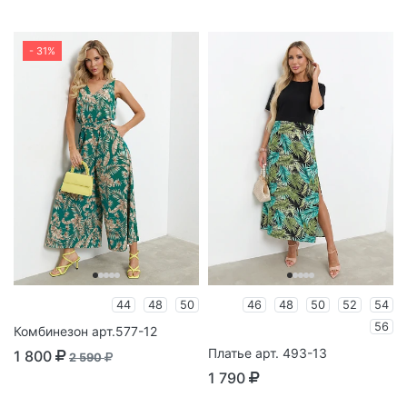
- 31%
44
48
50
46
48
50
52
54
56
Комбинезон арт.577-12
Платье арт. 493-13
1 800
2 590
1 790