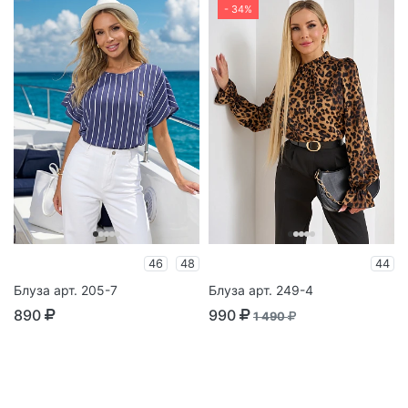
- 34%
46
48
44
Блуза арт. 205-7
Блуза арт. 249-4
890
990
1 490