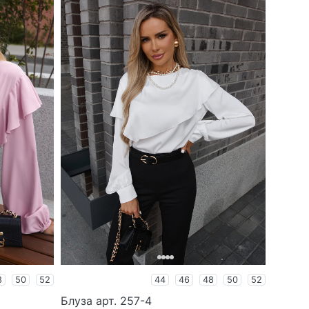
8
50
52
44
46
48
50
52
Блуза арт. 257-4