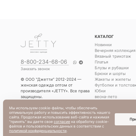
КАТАЛОГ
Новинки
Вечерняя коллекция
Вязаный трикотаж
8-800-234-68-06
Платья
Блузы и рубашки
Заказать звонок
Брюки и шорты
Жакеты и жилеты
© ООО "Джетти" 2012-2024 —
Футболки и толстов
женская одежда оптом от
Юбки
производителя «JETTY». Все права
весна-лето
защищены.
Распродажа
Указанная стоимость товаров и
Уценка
Мы используем cookie-файлы, чтобы обеспечить
условия их приобретения
оптимальную работу и повысить эффективность нашего
действительны по состоянию на
сайта. Продолжая использование веб-сайта и нажимая
Пр
текущую дату.
"принять" вы даете свое
согласие
на обработку cookie-
файлов и пользовательских данных в соответствии с
политикой конфиденциальности
.