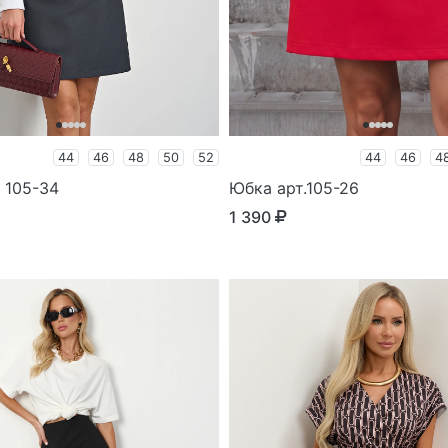
44
46
48
50
52
44
46
4
 105-34
Юбка арт.105-26
1 390