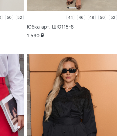
8
50
52
44
46
48
50
52
Юбка арт. ШЮ115-8
1 590