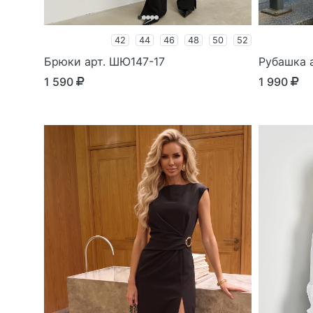
42
44
46
48
50
52
Брюки арт. ШЮ147-17
Рубашка а
1 590
1 990