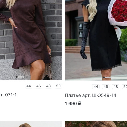
44
46
48
50
44
46
48
5
т. 071-1
Платье арт. ШЮ549-14
1 690