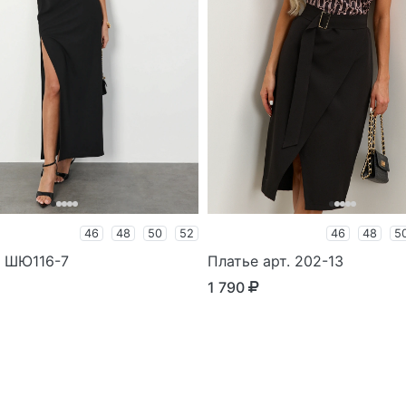
46
48
50
52
46
48
5
. ШЮ116-7
Платье арт. 202-13
1 790