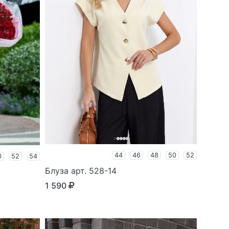
44
46
48
50
52
0
52
54
Блуза арт. 528-14
1 590