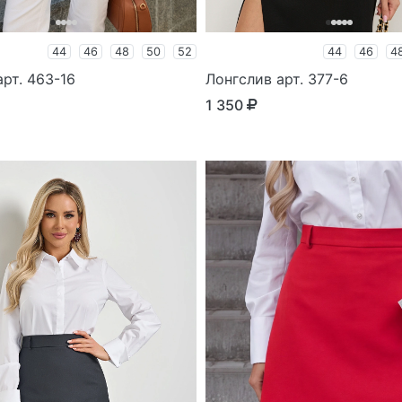
44
46
48
50
52
44
46
4
рт. 463-16
Лонгслив арт. 377-6
1 350