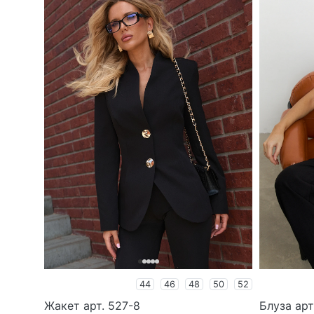
44
46
48
50
52
Жакет арт. 527-8
Блуза арт