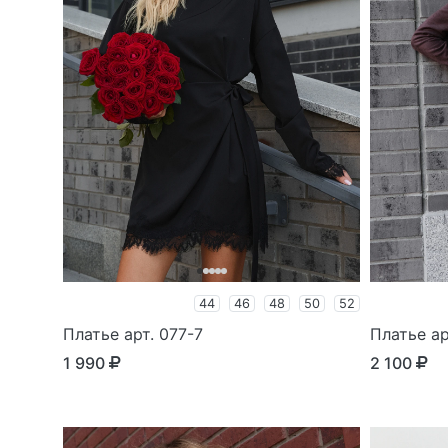
44
46
48
50
52
Платье арт. 077-7
Платье ар
1 990
2 100