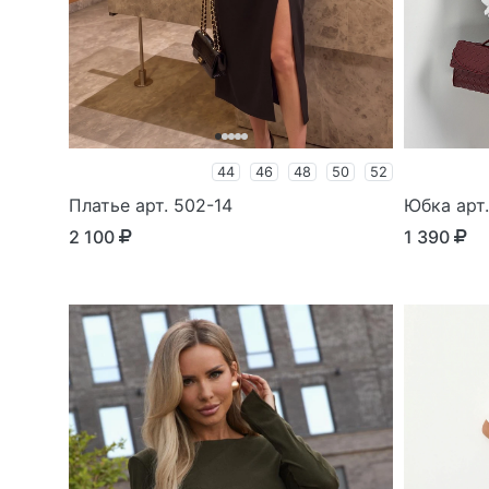
44
46
48
50
52
Платье арт. 502-14
Юбка арт.
2 100
1 390