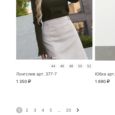
44
46
48
50
52
Лонгслив арт. 377-7
Юбка арт
1 350
1 690
1
2
3
4
5
...
20