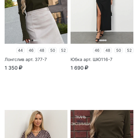
44
46
48
50
52
46
48
50
52
Лонгслив арт. 377-7
Юбка арт. ШЮ116-7
1 350
1 690