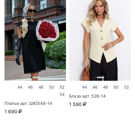
44
46
48
50
52
44
46
48
50
52
54
Блуза арт. 528-14
Платье арт. ШЮ549-14
1 590
1 690