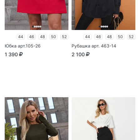
44
46
48
50
52
44
46
48
50
52
Юбка арт.105-26
Рубашка арт. 463-14
1 390
2 100