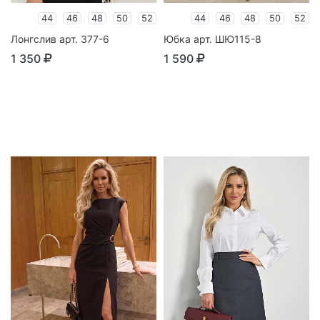
44
46
48
50
52
44
46
48
50
52
Лонгслив арт. 377-6
Юбка арт. ШЮ115-8
1 350
1 590