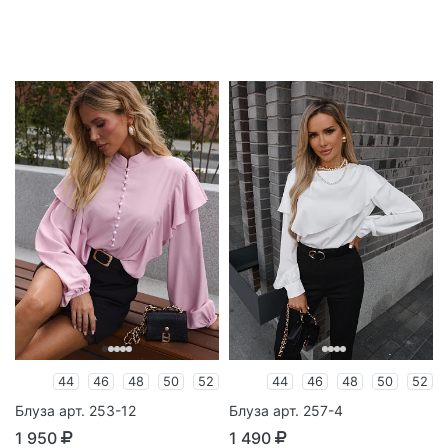
44
46
48
50
52
44
46
48
50
52
Блуза арт. 253-12
Блуза арт. 257-4
1 950
1 490