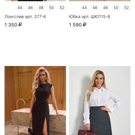
44
46
48
50
52
44
46
48
50
52
Лонгслив арт. 377-6
Юбка арт. ШЮ115-8
1 350
1 590