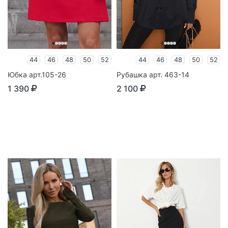
44
46
48
50
52
44
46
48
50
52
Юбка арт.105-26
Рубашка арт. 463-14
1 390
2 100