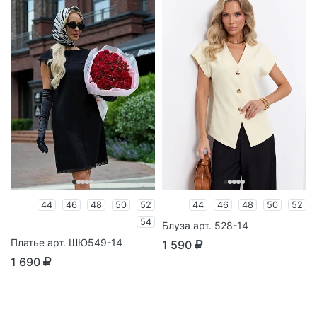
44
46
48
50
52
44
46
48
50
52
54
Блуза арт. 528-14
Платье арт. ШЮ549-14
1 590
1 690