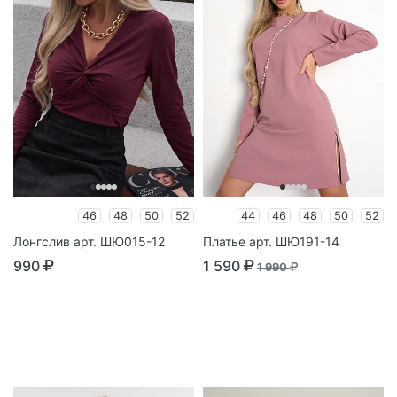
46
48
50
52
44
46
48
50
52
Лонгслив арт. ШЮ015-12
Платье арт. ШЮ191-14
990
1 590
1 990