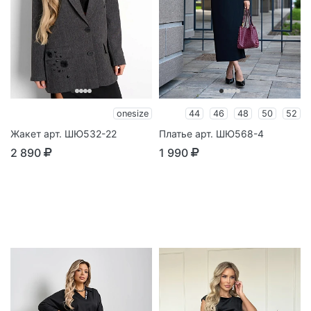
onesize
44
46
48
50
52
Жакет арт. ШЮ532-22
Платье арт. ШЮ568-4
2 890
1 990