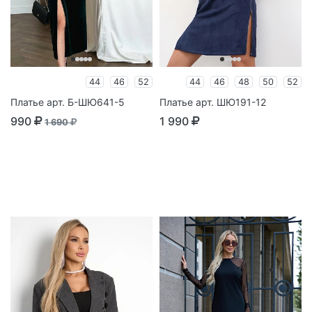
44
46
52
44
46
48
50
52
Платье арт. Б-ШЮ641-5
Платье арт. ШЮ191-12
990
1 990
1 690