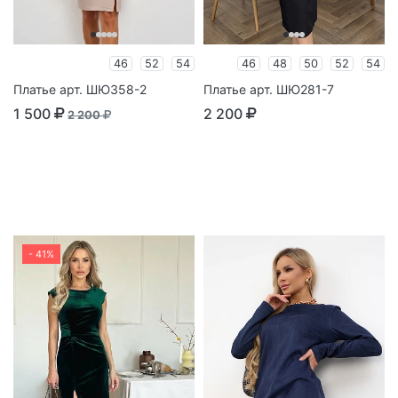
46
52
54
46
48
50
52
54
Платье арт. ШЮ358-2
Платье арт. ШЮ281-7
1 500
2 200
2 200
- 41%