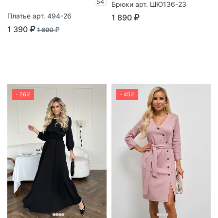
54
Брюки арт. ШЮ136-23
Платье арт. 494-26
1 890
1 390
1 690
- 26%
- 45%