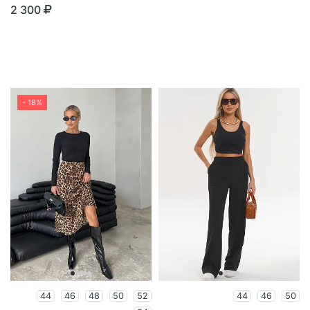
2 300
- 18%
44
46
48
50
52
44
46
50