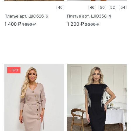
46
46
50
52
54
Платье арт. ШЮ626-6
Платье арт. ШЮ358-4
1 400
1 200
1 890
2 200
- 32%