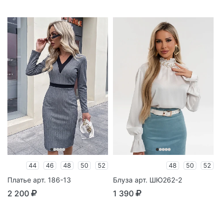
44
46
48
50
52
48
50
52
Платье арт. 186-13
Блуза арт. ШЮ262-2
2 200
1 390