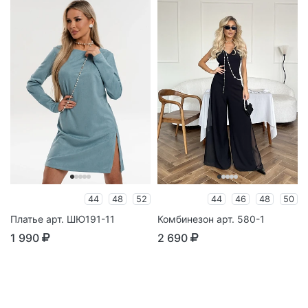
44
48
52
44
46
48
50
Платье арт. ШЮ191-11
Комбинезон арт. 580-1
1 990
2 690