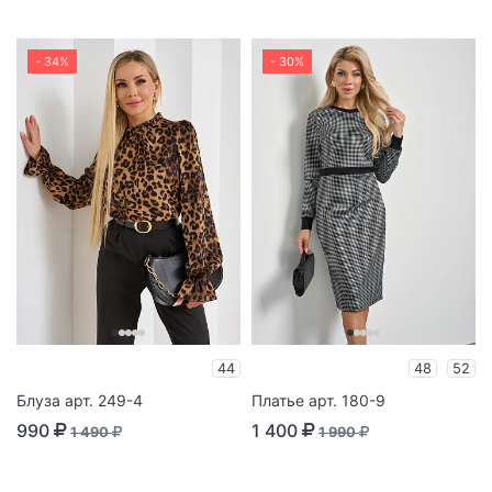
- 34%
- 30%
44
48
52
Блуза арт. 249-4
Платье арт. 180-9
990
1 400
1 490
1 990