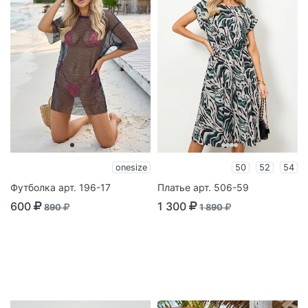
onesize
50
52
54
Футболка арт. 196-17
Платье арт. 506-59
600
1 300
890
1 890