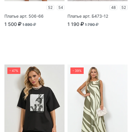
52
54
48
52
Платье арт. 506-66
Платье арт. Б473-12
1 500
1 190
1 890
1 790
- 47%
- 39%