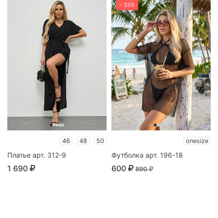
- 33%
46
48
50
onesize
Платье арт. 312-9
Футболка арт. 196-18
1 690
600
890