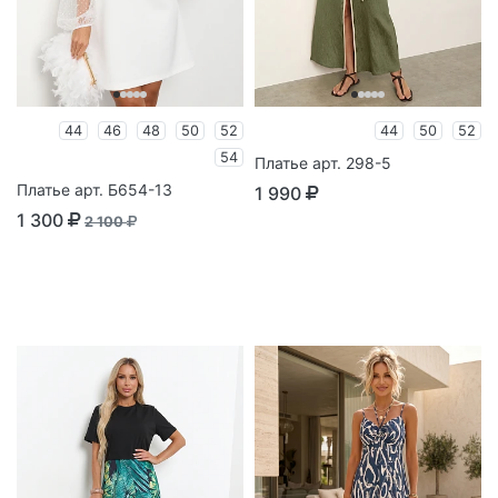
44
46
48
50
52
44
50
52
54
Платье арт. 298-5
Платье арт. Б654-13
1 990
1 300
2 100