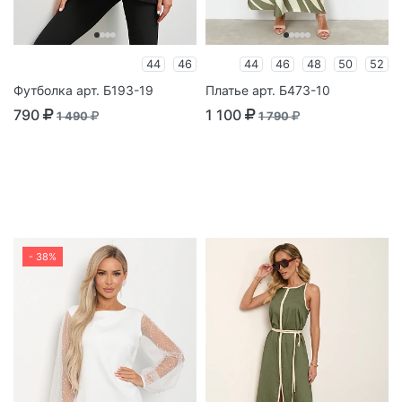
44
46
44
46
48
50
52
Футболка арт. Б193-19
Платье арт. Б473-10
790
1 100
1 490
1 790
- 38%