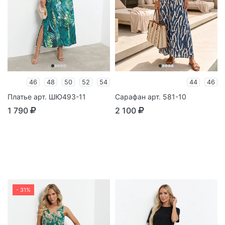
46
48
50
52
54
44
46
Платье арт. ШЮ493-11
Сарафан арт. 581-10
1 790
2 100
- 31%