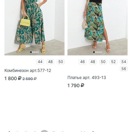
44
48
50
46
48
50
52
54
56
Комбинезон арт.577-12
Платье арт. 493-13
1 800
2 590
1 790