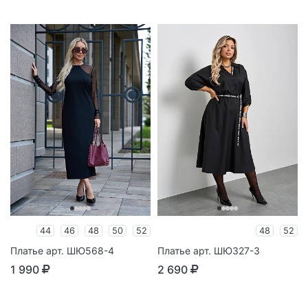
44
46
48
50
52
48
52
Платье арт. ШЮ568-4
Платье арт. ШЮ327-3
1 990
2 690