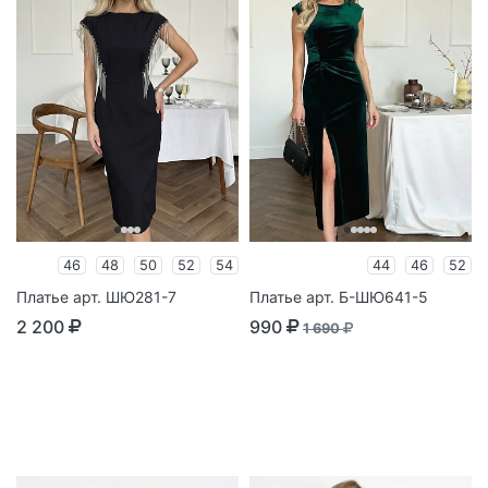
46
48
50
52
54
44
46
52
Платье арт. ШЮ281-7
Платье арт. Б-ШЮ641-5
2 200
990
1 690