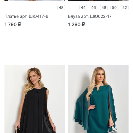
48
44
46
48
50
52
Платье арт. ШЮ417-6
Блуза арт. ШЮ022-17
1 790
1 290