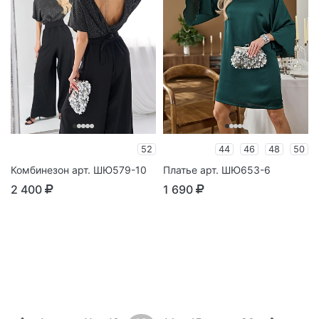
52
44
46
48
50
Комбинезон арт. ШЮ579-10
Платье арт. ШЮ653-6
2 400
1 690