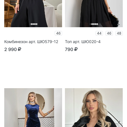
46
44
46
48
Комбинезон арт. ШЮ579-12
Топ арт. ШЮ020-4
2 990
790