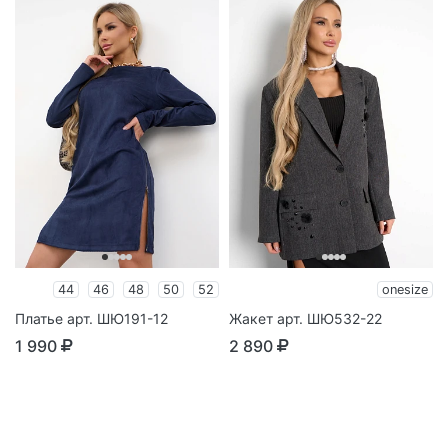
44
46
48
50
52
onesize
Платье арт. ШЮ191-12
Жакет арт. ШЮ532-22
1 990
2 890