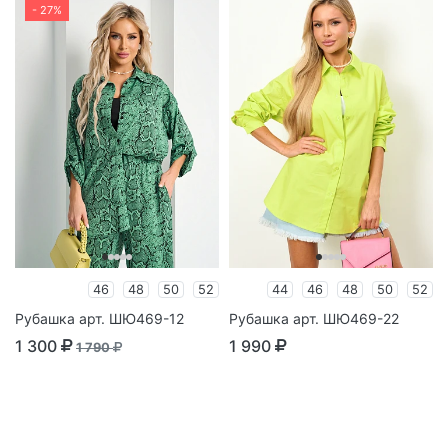
- 27%
46
48
50
52
44
46
48
50
52
Рубашка арт. ШЮ469-12
Рубашка арт. ШЮ469-22
1 300
1 990
1 790