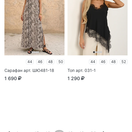
44
46
48
50
44
46
48
52
Сарафан арт. ШЮ481-18
Топ арт. 031-1
1 690
1 290