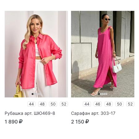
44
48
50
52
44
46
48
50
52
Рубашка арт. ШЮ469-8
Сарафан арт. 303-17
1 890
2 150