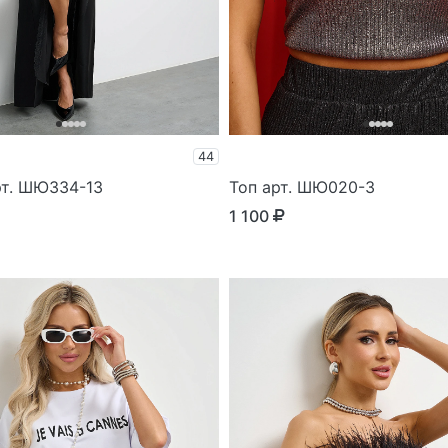
44
рт. ШЮ334-13
Топ арт. ШЮ020-3
1 100