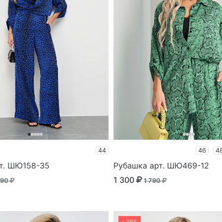
44
46
4
т. ШЮ158-35
Рубашка арт. ШЮ469-12
1 300
590
1 790
- 29%