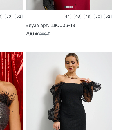
8
50
52
44
46
48
50
52
Блуза арт. ШЮ006-13
790
990