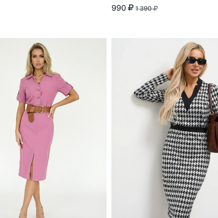
990
1 390