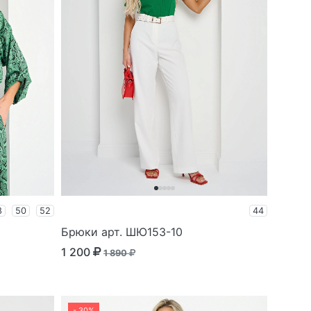
8
50
52
44
Брюки арт. ШЮ153-10
1 200
1 890
- 30%