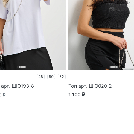
48
50
52
 арт. ШЮ193-8
Топ арт. ШЮ020-2
1 100
00