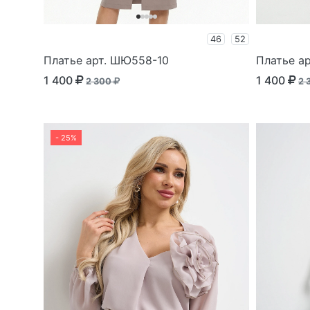
46
52
Платье арт. ШЮ558-10
Платье а
1 400
1 400
2 300
2 
- 25%