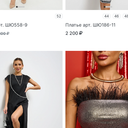
52
44
46
4
рт. ШЮ558-9
Платье арт. ШЮ186-11
2 200
300