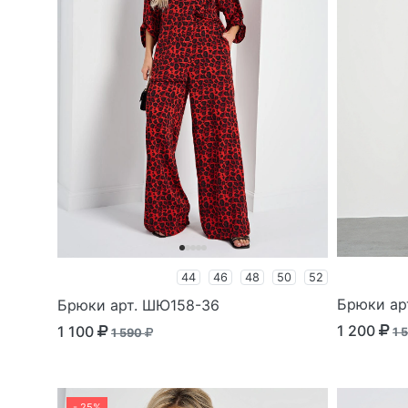
44
46
48
50
52
Брюки ар
Брюки арт. ШЮ158-36
1 200
1 100
1 
1 590
- 25%