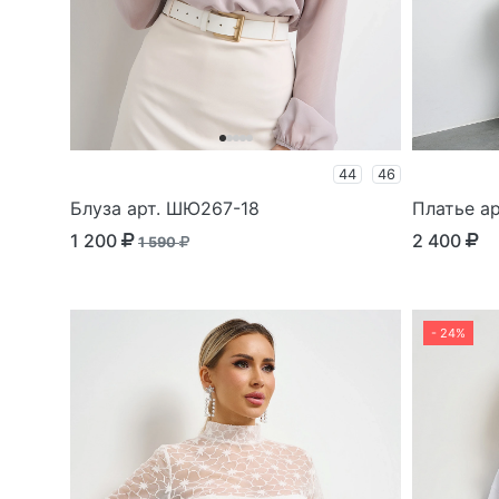
44
46
Блуза арт. ШЮ267-18
Платье а
1 200
2 400
1 590
- 24%