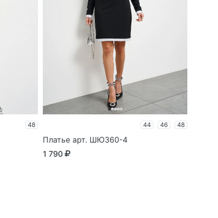
48
44
46
48
Платье арт. ШЮ360-4
1 790