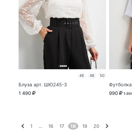
46
48
50
Блуза арт. ШЮ245-3
Футболка
1 490
990
1 3
1
...
16
17
18
19
20