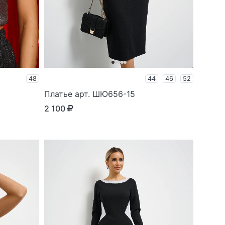
48
44
46
52
Платье арт. ШЮ656-15
2 100