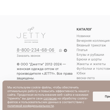
КАТАЛОГ
Новинки
Вечерняя коллекция
Вязаный трикотаж
8-800-234-68-06
Платья
Блузы и рубашки
Заказать звонок
Брюки и шорты
Жакеты и жилеты
© ООО "Джетти" 2012-2024 —
Футболки и толстов
женская одежда оптом от
Юбки
производителя «JETTY». Все права
весна-лето
защищены.
Распродажа
Указанная стоимость товаров и
Уценка
условия их приобретения
Мы используем cookie-файлы, чтобы обеспечить
оптимальную работу и повысить эффективность нашего
действительны по состоянию на
сайта. Продолжая использование веб-сайта и нажимая
Пр
текущую дату.
"принять" вы даете свое
согласие
на обработку cookie-
файлов и пользовательских данных в соответствии с
политикой конфиденциальности
.