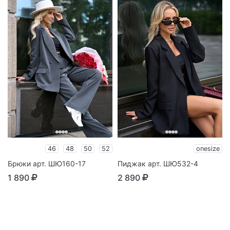
46
48
50
52
onesize
Брюки арт. ШЮ160-17
Пиджак арт. ШЮ532-4
1 890
2 890