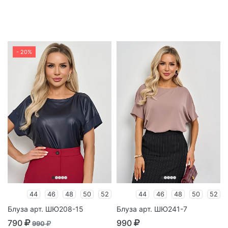
- 20%
44
46
48
50
52
44
46
48
50
52
Блуза арт. ШЮ208-15
Блуза арт. ШЮ241-7
790
990
990