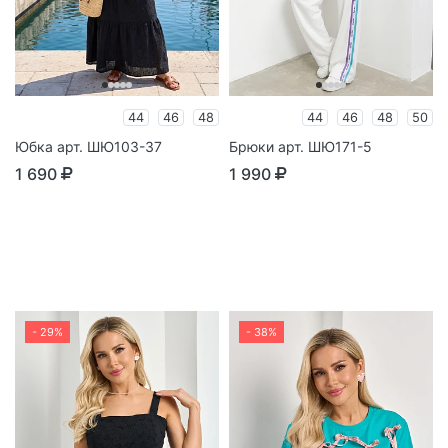
44
46
48
44
46
48
50
Юбка арт. ШЮ103-37
Брюки арт. ШЮ171-5
1 690
1 990
- 29%
- 38%