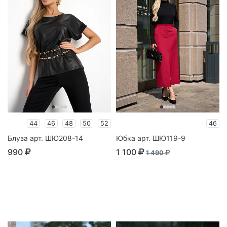
44
46
48
50
52
46
Блуза арт. ШЮ208-14
Юбка арт. ШЮ119-9
990
1 100
1 490