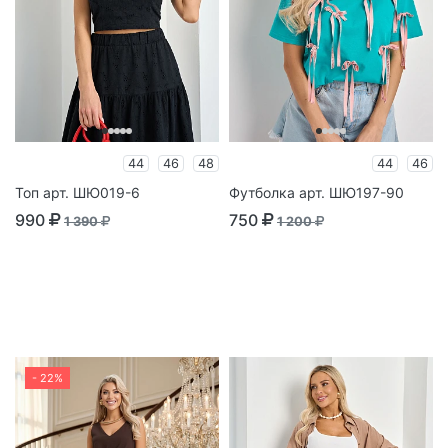
44
46
48
44
46
Топ арт. ШЮ019-6
Футболка арт. ШЮ197-90
990
750
1 390
1 200
- 22%