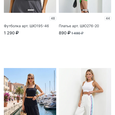
48
44
Футболка арт. ШЮ195-46
Платье арт. ШЮ276-20
1 290
890
1 490