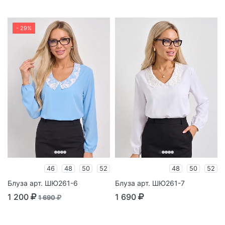
- 29%
46
48
50
52
48
50
52
Блуза арт. ШЮ261-6
Блуза арт. ШЮ261-7
1 200
1 690
1 690