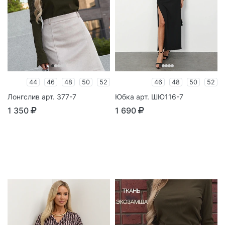
44
46
48
50
52
46
48
50
52
Лонгслив арт. 377-7
Юбка арт. ШЮ116-7
1 350
1 690