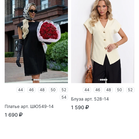
44
46
48
50
52
44
46
48
50
52
54
Блуза арт. 528-14
Платье арт. ШЮ549-14
1 590
1 690