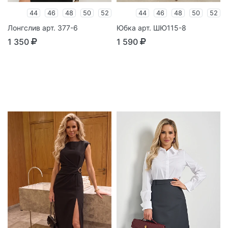
44
46
48
50
52
44
46
48
50
52
Лонгслив арт. 377-6
Юбка арт. ШЮ115-8
1 350
1 590