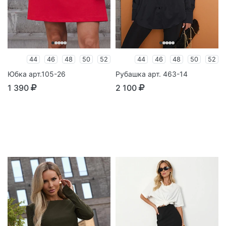
44
46
48
50
52
44
46
48
50
52
Юбка арт.105-26
Рубашка арт. 463-14
1 390
2 100