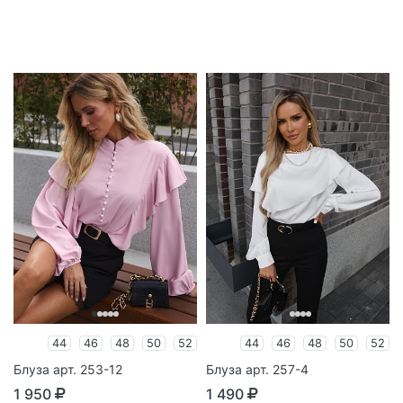
44
46
48
50
52
44
46
48
50
52
Блуза арт. 253-12
Блуза арт. 257-4
1 950
1 490