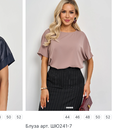
8
50
52
44
46
48
50
52
Блуза арт. ШЮ241-7