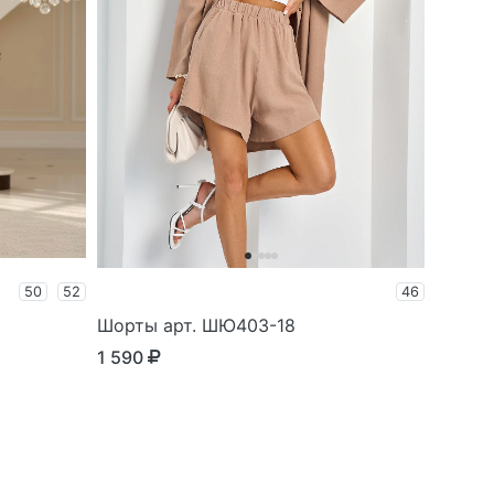
50
52
46
Шорты арт. ШЮ403-18
1 590