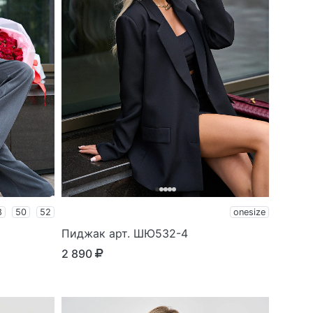
8
50
52
onesize
Пиджак арт. ШЮ532-4
2 890