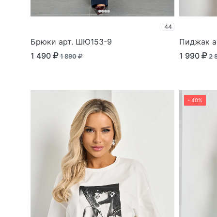
44
Брюки арт. ШЮ153-9
Пиджак а
1 490
1 990
1 890
2 
- 40%