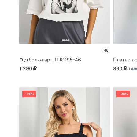
48
Футболка арт. ШЮ195-46
Платье а
1 290
890
1 4
- 29%
- 38%