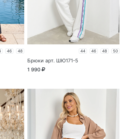
4
46
48
44
46
48
50
Брюки арт. ШЮ171-5
1 990