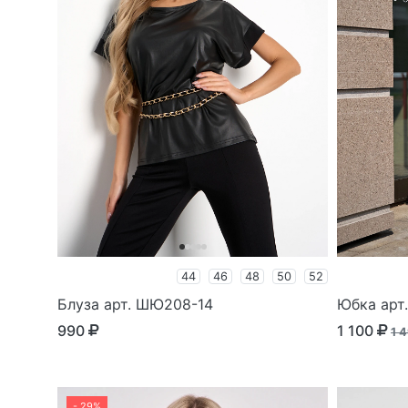
44
46
48
50
52
Блуза арт. ШЮ208-14
Юбка арт
990
1 100
1 
- 29%