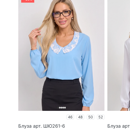
46
48
50
52
Блуза арт. ШЮ261-6
Блуза ар