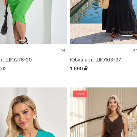
44
4
рт. ШЮ276-20
Юбка арт. ШЮ103-37
1 690
90
- 22%