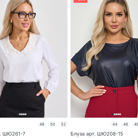
48
50
52
44
46
4
т. ШЮ261-7
Блуза арт. ШЮ208-15