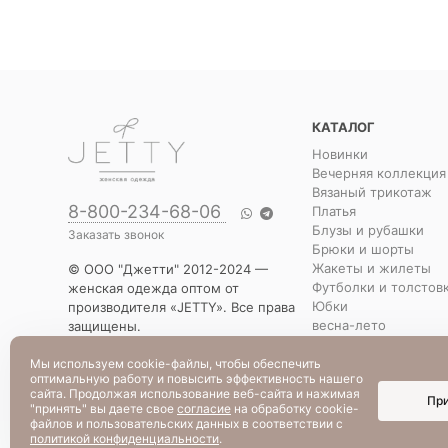
КАТАЛОГ
Новинки
Вечерняя коллекция
Вязаный трикотаж
8-800-234-68-06
Платья
Блузы и рубашки
Заказать звонок
Брюки и шорты
Жакеты и жилеты
© ООО "Джетти" 2012-2024 —
Футболки и толстов
женская одежда оптом от
Юбки
производителя «JETTY». Все права
весна-лето
защищены.
Распродажа
Указанная стоимость товаров и
Уценка
условия их приобретения
Мы используем cookie-файлы, чтобы обеспечить
оптимальную работу и повысить эффективность нашего
действительны по состоянию на
сайта. Продолжая использование веб-сайта и нажимая
Пр
текущую дату.
"принять" вы даете свое
согласие
на обработку cookie-
файлов и пользовательских данных в соответствии с
политикой конфиденциальности
.