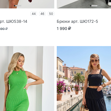
44
46
50
рт. ШЮ538-14
Брюки арт. ШЮ172-5
1 990
890