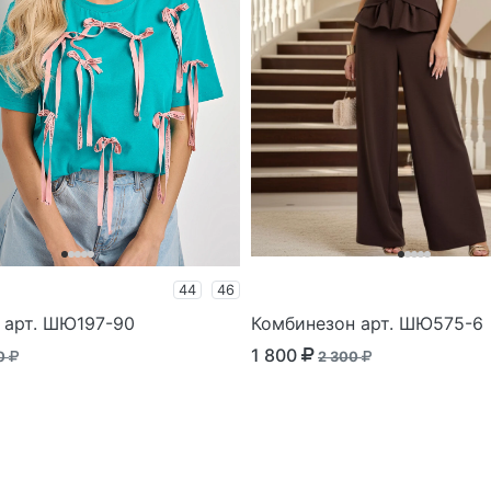
44
46
 арт. ШЮ197-90
Комбинезон арт. ШЮ575-6
1 800
00
2 300