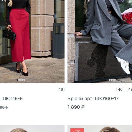
46
46
4
. ШЮ119-9
Брюки арт. ШЮ160-17
1 890
490
- 20%