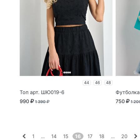
44
46
48
Топ арт. ШЮ019-6
Футболка
990
750
1 390
1 2
1
...
14
15
16
17
18
...
20