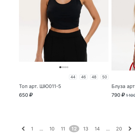
44
46
48
50
Топ арт. ШЮ011-5
Блуза ар
650
790
1 10
1
...
10
11
12
13
14
...
20