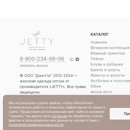
КАТАЛОГ
Новинки
Вечерняя коллекция
Вязаный трикотаж
8-800-234-68-06
Платья
Блузы и рубашки
Заказать звонок
Брюки и шорты
Жакеты и жилеты
© ООО "Джетти" 2012-2024 —
Футболки и толстов
женская одежда оптом от
Юбки
производителя «JETTY». Все права
весна-лето
защищены.
Распродажа
Указанная стоимость товаров и
Уценка
условия их приобретения
Мы используем cookie-файлы, чтобы обеспечить
оптимальную работу и повысить эффективность нашего
действительны по состоянию на
сайта. Продолжая использование веб-сайта и нажимая
Пр
текущую дату.
"принять" вы даете свое
согласие
на обработку cookie-
файлов и пользовательских данных в соответствии с
политикой конфиденциальности
.