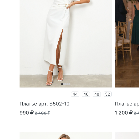
44
46
48
52
Платье арт. Б502-10
Платье ар
990
1 200
2 400
2 