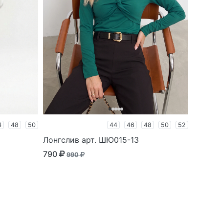
4
48
50
44
46
48
50
52
Лонгслив арт. ШЮ015-13
790
990