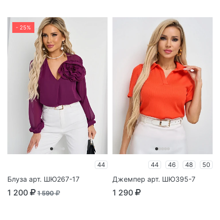
- 25%
44
44
46
48
50
Блуза арт. ШЮ267-17
Джемпер арт. ШЮ395-7
1 200
1 290
1 590