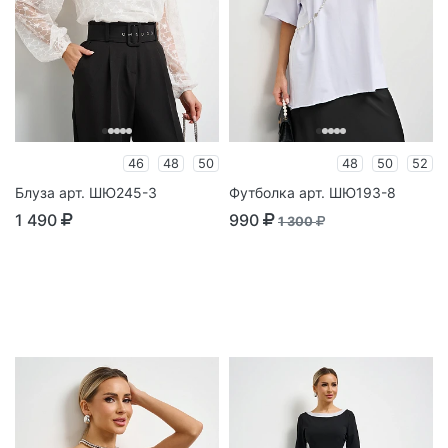
46
48
50
48
50
52
Блуза арт. ШЮ245-3
Футболка арт. ШЮ193-8
1 490
990
1 300