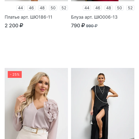
44
46
48
50
52
44
46
48
50
52
Платье арт. ШЮ186-11
Блуза арт. ШЮ006-13
2 200
790
990
- 25%