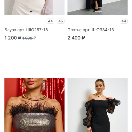
44
46
44
Блуза арт. ШЮ267-18
Платье арт. ШЮ334-13
1 200
2 400
1 590