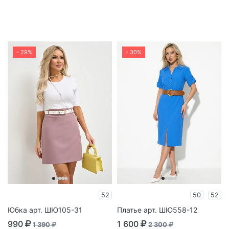
- 29%
- 30%
52
50
52
Юбка арт. ШЮ105-31
Платье арт. ШЮ558-12
990
1 600
1 390
2 300