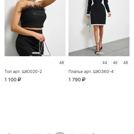
48
44
46
48
Топ арт. ШЮ020-2
Платье арт. ШЮ360-4
1 100
1 790