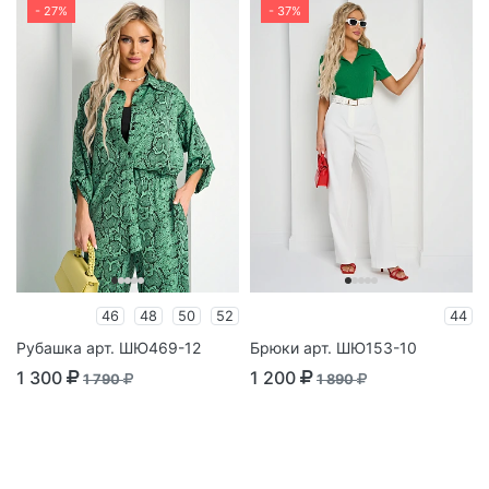
- 27%
- 37%
46
48
50
52
44
Рубашка арт. ШЮ469-12
Брюки арт. ШЮ153-10
1 300
1 200
1 790
1 890