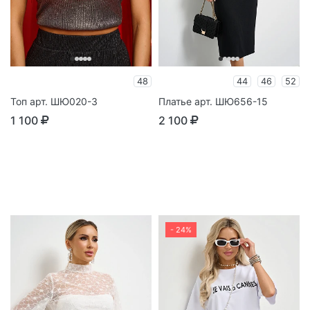
48
44
46
52
Топ арт. ШЮ020-3
Платье арт. ШЮ656-15
1 100
2 100
- 24%