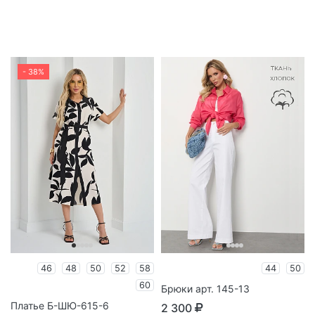
- 38%
46
48
50
52
58
44
50
60
Брюки арт. 145-13
Платье Б-ШЮ-615-6
2 300