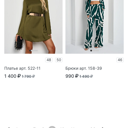
48
50
46
Платье арт. 522-11
Брюки арт. 158-39
1 400
990
1 790
1 490