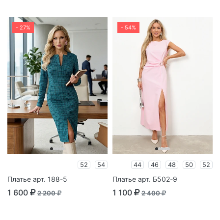
- 27%
- 54%
52
54
44
46
48
50
52
Платье арт. 188-5
Платье арт. Б502-9
1 600
1 100
2 200
2 400