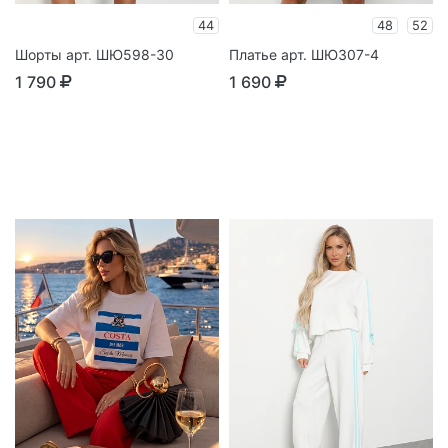
44
48
52
Шорты арт. ШЮ598-30
Платье арт. ШЮ307-4
1 790
1 690