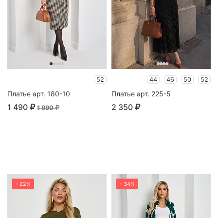
52
44
46
50
52
Платье арт. 180-10
Платье арт. 225-5
1 490
2 350
1 990
- 22%
- 34%