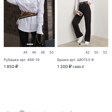
44
46
48
50
42
50
52
Рубашка арт. 466-19
Брюки арт. ШЮ153-8
1 850
1 200
1 690