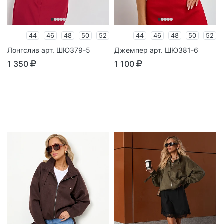
44
46
48
50
52
44
46
48
50
52
Лонгслив арт. ШЮ379-5
Джемпер арт. ШЮ381-6
1 350
1 100