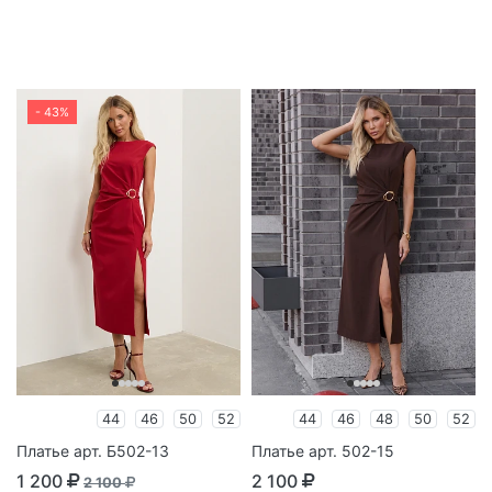
- 43%
44
46
50
52
44
46
48
50
52
Платье арт. Б502-13
Платье арт. 502-15
1 200
2 100
2 100