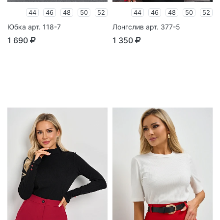
44
46
48
50
52
44
46
48
50
52
Юбка арт. 118-7
Лонгслив арт. 377-5
1 690
1 350