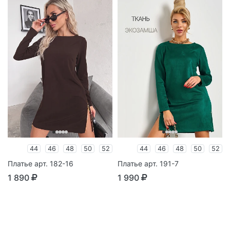
44
46
48
50
52
44
46
48
50
52
Платье арт. 182-16
Платье арт. 191-7
1 890
1 990