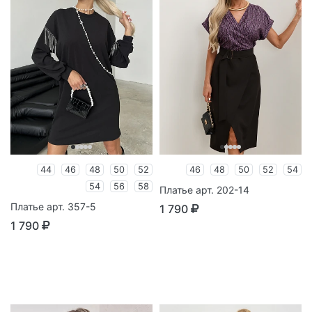
44
46
48
50
52
46
48
50
52
54
54
56
58
Платье арт. 202-14
Платье арт. 357-5
1 790
1 790