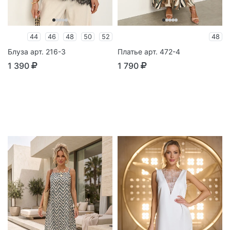
44
46
48
50
52
48
Блуза арт. 216-3
Платье арт. 472-4
1 390
1 790