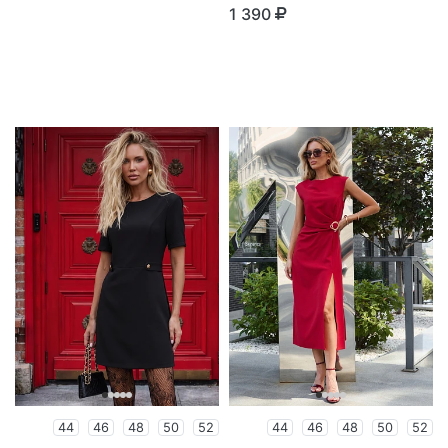
1 390
44
46
48
50
52
44
46
48
50
52