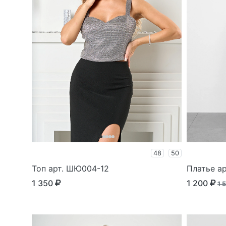
48
50
Топ арт. ШЮ004-12
Платье а
1 350
1 200
1 