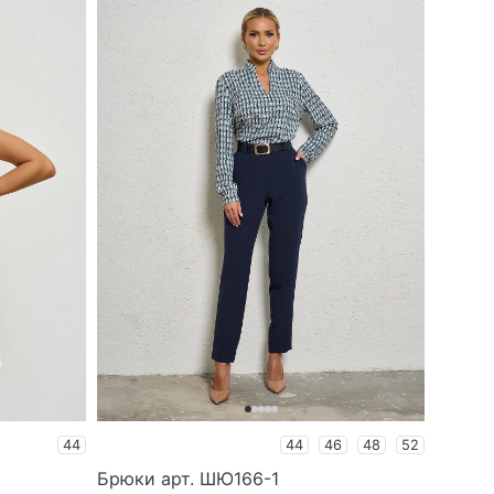
44
44
46
48
52
Брюки арт. ШЮ166-1