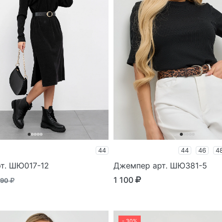
44
44
46
4
рт. ШЮ017-12
Джемпер арт. ШЮ381-5
1 100
590
- 30%