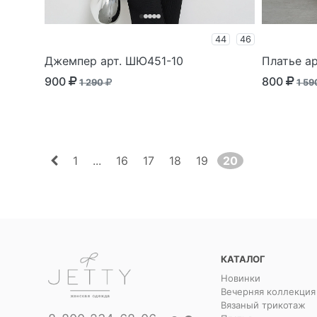
44
46
Джемпер арт. ШЮ451-10
Платье а
900
800
1 290
1 5
1
...
16
17
18
19
20
КАТАЛОГ
Новинки
Вечерняя коллекция
Вязаный трикотаж