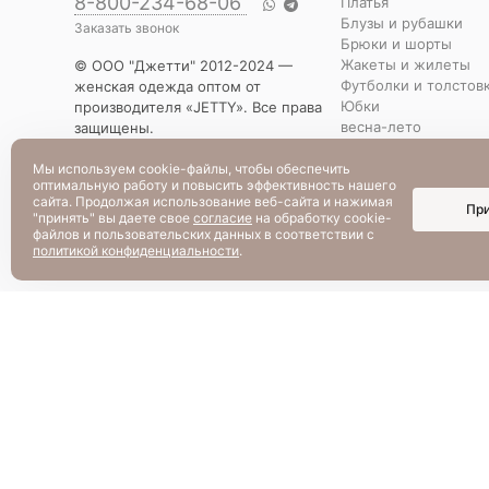
8-800-234-68-06
Платья
Блузы и рубашки
Заказать звонок
Брюки и шорты
Жакеты и жилеты
© ООО "Джетти" 2012-2024 —
Футболки и толстов
женская одежда оптом от
Юбки
производителя «JETTY». Все права
весна-лето
защищены.
Распродажа
Указанная стоимость товаров и
Уценка
условия их приобретения
Мы используем cookie-файлы, чтобы обеспечить
оптимальную работу и повысить эффективность нашего
действительны по состоянию на
сайта. Продолжая использование веб-сайта и нажимая
Пр
текущую дату.
"принять" вы даете свое
согласие
на обработку cookie-
файлов и пользовательских данных в соответствии с
политикой конфиденциальности
.