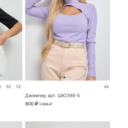
8
50
52
44
Джемпер арт. ШЮ398-5
800
1 100