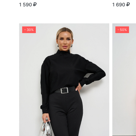
1 590
1 690
- 30%
- 50%