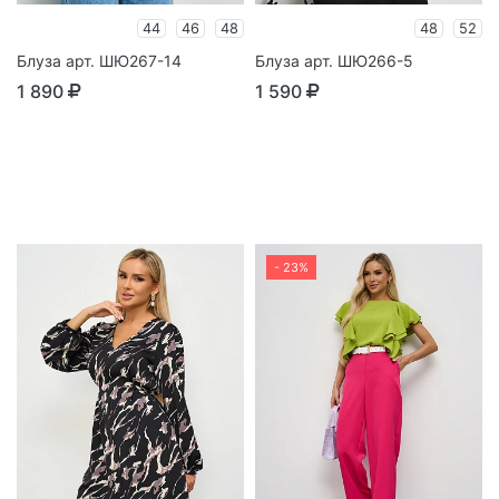
44
46
48
48
52
Блуза арт. ШЮ267-14
Блуза арт. ШЮ266-5
1 890
1 590
- 23%