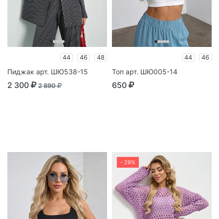
44
46
48
44
46
Пиджак арт. ШЮ538-15
Топ арт. ШЮ005-14
2 300
650
2 890
- 29%