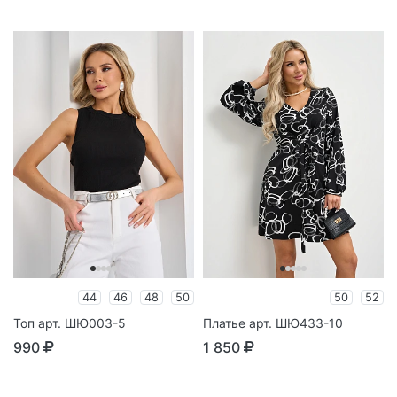
44
46
48
50
50
52
Топ арт. ШЮ003-5
Платье арт. ШЮ433-10
990
1 850