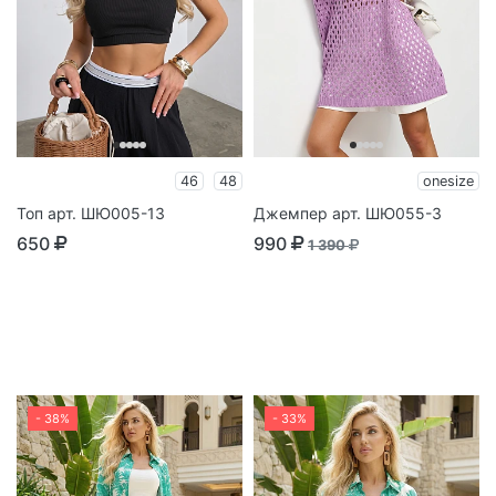
46
48
onesize
Топ арт. ШЮ005-13
Джемпер арт. ШЮ055-3
650
990
1 390
- 38%
- 33%