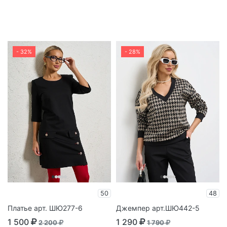
- 32%
- 28%
50
48
Платье арт. ШЮ277-6
Джемпер арт.ШЮ442-5
1 500
1 290
2 200
1 790