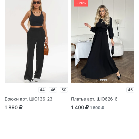
- 26%
44
46
50
46
Брюки арт. ШЮ136-23
Платье арт. ШЮ626-6
1 890
1 400
1 890