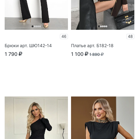
46
48
Брюки арт. ШЮ142-14
Платье арт. Б182-18
1 790
1 100
1 890