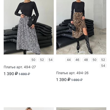
50
52
54
44
46
48
50
52
54
Платье арт. 494-27
Платье арт. 494-26
1 390
1 690
1 390
1 690