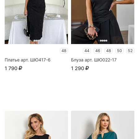
48
44
46
48
50
52
Платье арт. ШЮ417-6
Блуза арт. ШЮ022-17
1 790
1 290