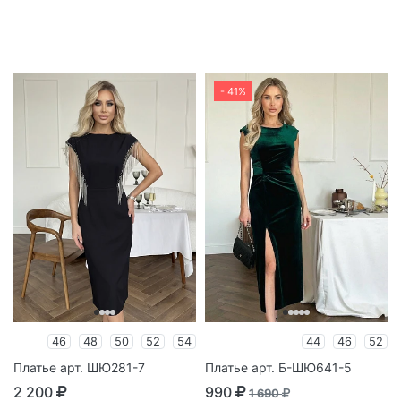
- 41%
46
48
50
52
54
44
46
52
Платье арт. ШЮ281-7
Платье арт. Б-ШЮ641-5
2 200
990
1 690