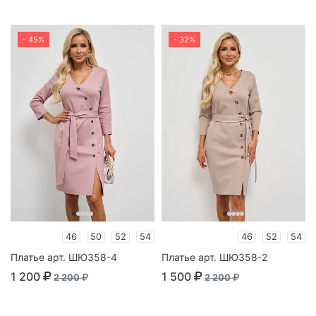
- 45%
- 32%
46
50
52
54
46
52
54
Платье арт. ШЮ358-4
Платье арт. ШЮ358-2
1 200
1 500
2 200
2 200