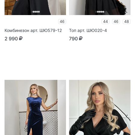
46
44
46
48
Комбинезон арт. ШЮ579-12
Топ арт. ШЮ020-4
2 990
790