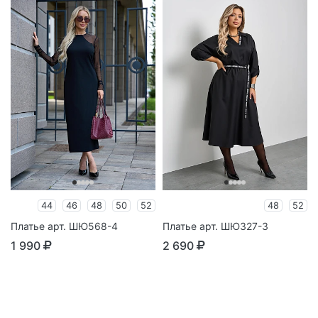
44
46
48
50
52
48
52
Платье арт. ШЮ568-4
Платье арт. ШЮ327-3
1 990
2 690