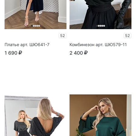
52
52
Платье арт. ШЮ641-7
Комбинезон арт. ШЮ579-11
1 690
2 400