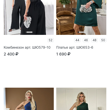
52
44
46
48
50
Комбинезон арт. ШЮ579-10
Платье арт. ШЮ653-6
2 400
1 690