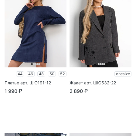
44
46
48
50
52
onesize
Платье арт. ШЮ191-12
Жакет арт. ШЮ532-22
1 990
2 890