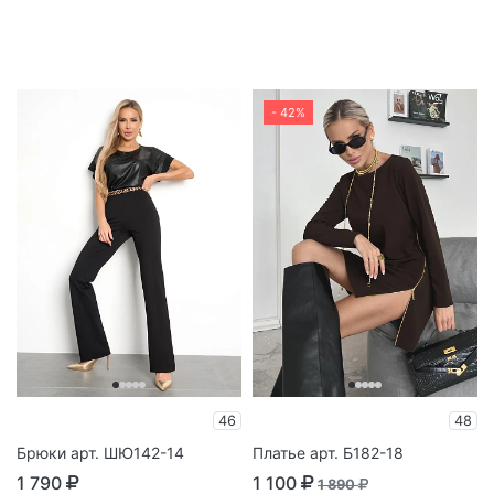
- 42%
46
48
Брюки арт. ШЮ142-14
Платье арт. Б182-18
1 790
1 100
1 890