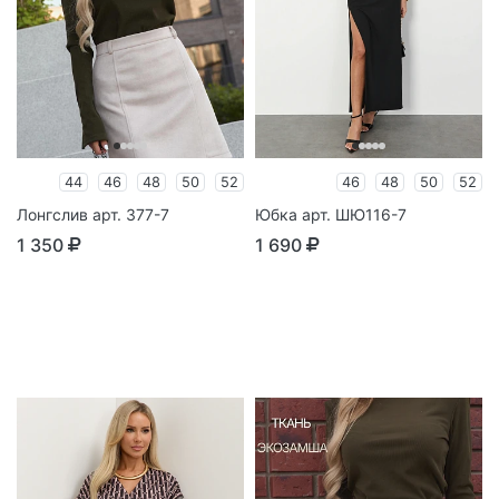
44
46
48
50
52
46
48
50
52
Лонгслив арт. 377-7
Юбка арт. ШЮ116-7
1 350
1 690