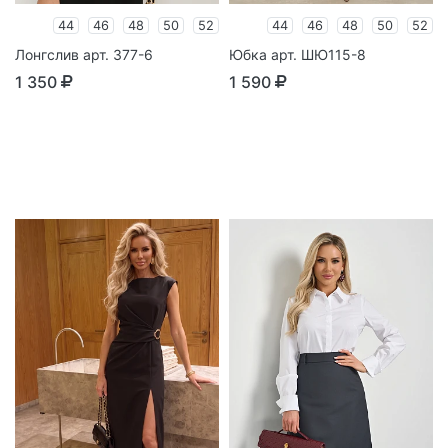
44
46
48
50
52
44
46
48
50
52
Лонгслив арт. 377-6
Юбка арт. ШЮ115-8
1 350
1 590