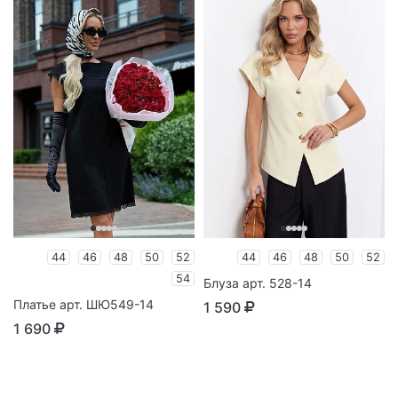
44
46
48
50
52
44
46
48
50
52
54
Блуза арт. 528-14
Платье арт. ШЮ549-14
1 590
1 690