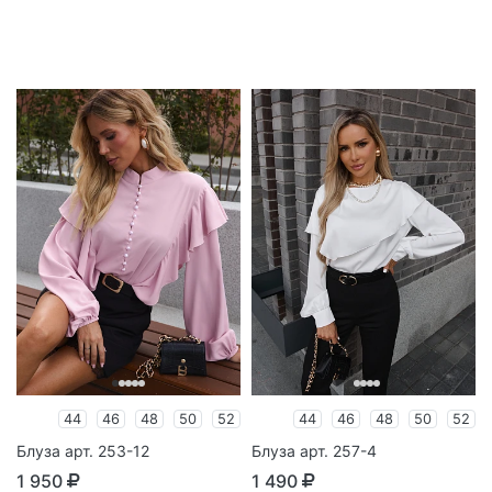
44
46
48
50
52
44
46
48
50
52
Блуза арт. 253-12
Блуза арт. 257-4
1 950
1 490