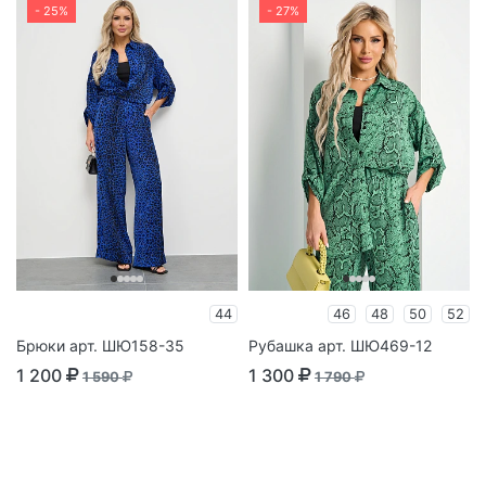
- 25%
- 27%
44
46
48
50
52
Брюки арт. ШЮ158-35
Рубашка арт. ШЮ469-12
1 200
1 300
1 590
1 790