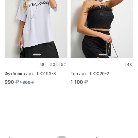
48
50
52
48
Футболка арт. ШЮ193-8
Топ арт. ШЮ020-2
990
1 100
1 300