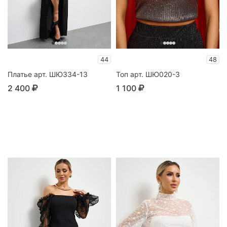
44
48
Платье арт. ШЮ334-13
Топ арт. ШЮ020-3
2 400
1 100