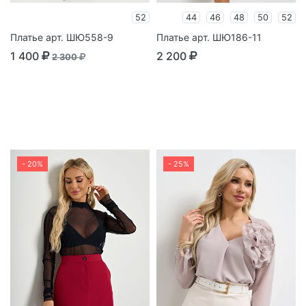
52
44
46
48
50
52
Платье арт. ШЮ558-9
Платье арт. ШЮ186-11
1 400
2 200
2 300
- 20%
- 25%