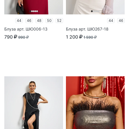
44
46
48
50
52
44
46
Блуза арт. ШЮ006-13
Блуза арт. ШЮ267-18
790
1 200
990
1 590