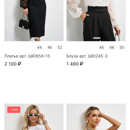
44
46
52
46
48
50
Платье арт. ШЮ656-15
Блуза арт. ШЮ245-3
2 100
1 490
- 24%