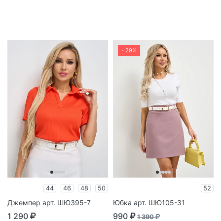
- 29%
44
46
48
50
52
Джемпер арт. ШЮ395-7
Юбка арт. ШЮ105-31
1 290
990
1 390