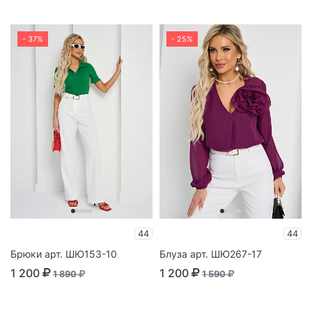
- 37%
- 25%
44
44
Брюки арт. ШЮ153-10
Блуза арт. ШЮ267-17
1 200
1 200
1 890
1 590