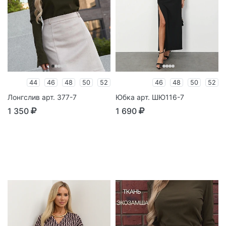
44
46
48
50
52
46
48
50
52
Лонгслив арт. 377-7
Юбка арт. ШЮ116-7
1 350
1 690