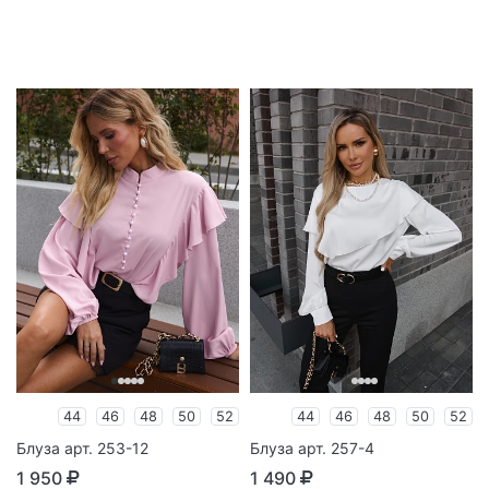
44
46
48
50
52
44
46
48
50
52
Блуза арт. 253-12
Блуза арт. 257-4
1 950
1 490