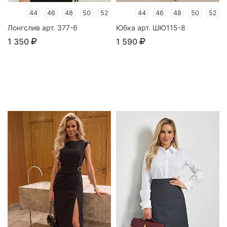
44
46
48
50
52
44
46
48
50
52
Лонгслив арт. 377-6
Юбка арт. ШЮ115-8
1 350
1 590