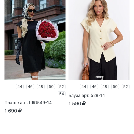
44
46
48
50
52
44
46
48
50
52
54
Блуза арт. 528-14
Платье арт. ШЮ549-14
1 590
1 690