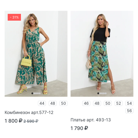
- 31%
44
48
50
46
48
50
52
54
56
Комбинезон арт.577-12
Платье арт. 493-13
1 800
2 590
1 790