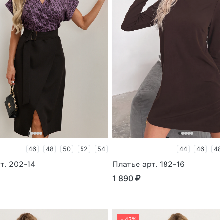
46
48
50
52
54
44
46
4
т. 202-14
Платье арт. 182-16
1 890
- 43%