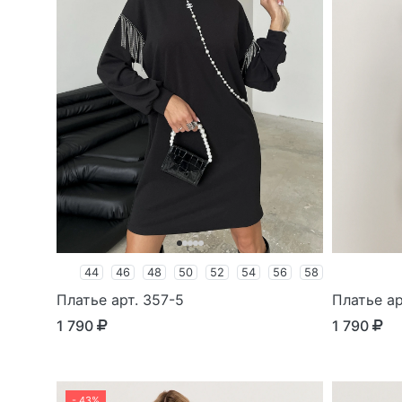
44
46
48
50
52
54
56
58
Платье арт. 357-5
Платье ар
1 790
1 790
- 43%