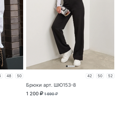
6
48
50
42
50
52
Брюки арт. ШЮ153-8
1 200
1 690