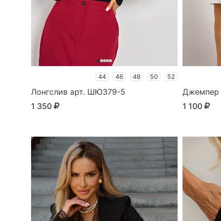
44
46
48
50
52
Лонгслив арт. ШЮ379-5
Джемпер 
1 350
1 100