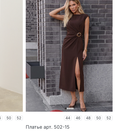
6
50
52
44
46
48
50
52
Платье арт. 502-15