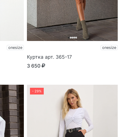
onesize
onesize
Куртка арт. 365-17
3 650
- 29%