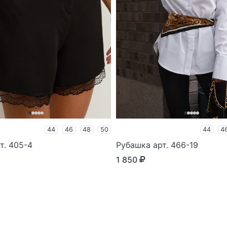
44
46
48
50
44
4
т. 405-4
Рубашка арт. 466-19
1 850