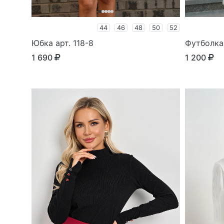
44
46
48
50
52
Юбка арт. 118-8
Футболка 
1 690
1 200