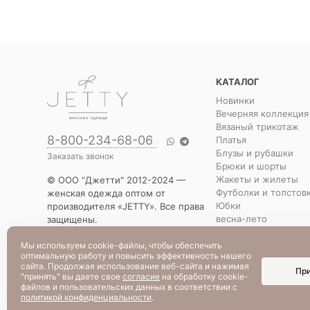
КАТАЛОГ
Новинки
Вечерняя коллекция
Вязаный трикотаж
8-800-234-68-06
Платья
Блузы и рубашки
Заказать звонок
Брюки и шорты
Жакеты и жилеты
© ООО "Джетти" 2012-2024 —
Футболки и толстов
женская одежда оптом от
Юбки
производителя «JETTY». Все права
весна-лето
защищены.
Распродажа
Указанная стоимость товаров и
Уценка
условия их приобретения
Мы используем cookie-файлы, чтобы обеспечить
оптимальную работу и повысить эффективность нашего
действительны по состоянию на
сайта. Продолжая использование веб-сайта и нажимая
Пр
текущую дату.
"принять" вы даете свое
согласие
на обработку cookie-
файлов и пользовательских данных в соответствии с
политикой конфиденциальности
.