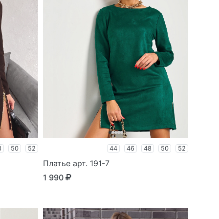
8
50
52
44
46
48
50
52
Платье арт. 191-7
1 990