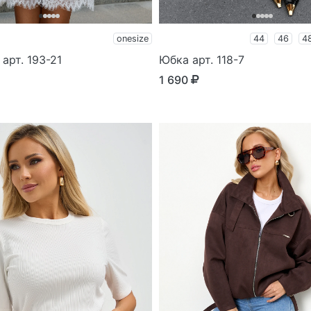
onesize
44
46
4
арт. 193-21
Юбка арт. 118-7
1 690