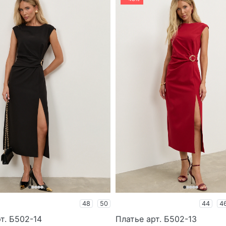
48
50
44
4
т. Б502-14
Платье арт. Б502-13