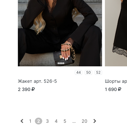
44
50
52
Жакет арт. 526-5
Шорты ар
2 390
1 690
1
2
3
4
5
...
20