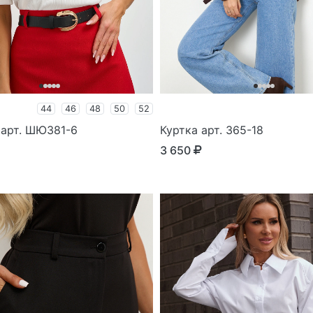
44
46
48
50
52
арт. ШЮ381-6
Куртка арт. 365-18
3 650