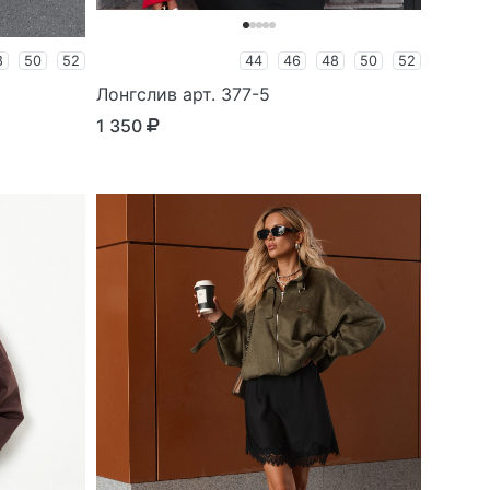
8
50
52
44
46
48
50
52
Лонгслив арт. 377-5
1 350