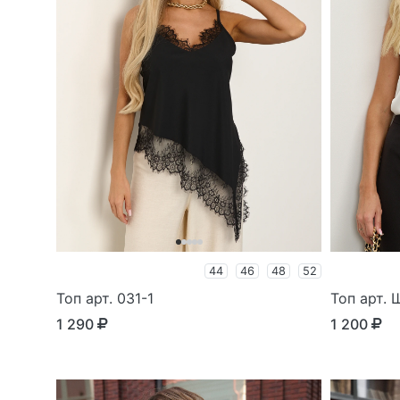
44
46
48
52
Топ арт. 031-1
Топ арт.
1 290
1 200