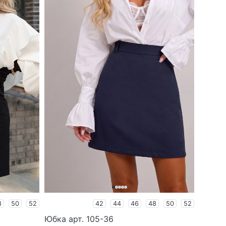
8
50
52
42
44
46
48
50
52
Юбка арт. 105-36