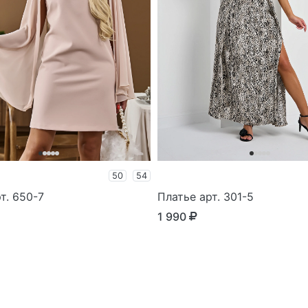
50
54
т. 650-7
Платье арт. 301-5
1 990