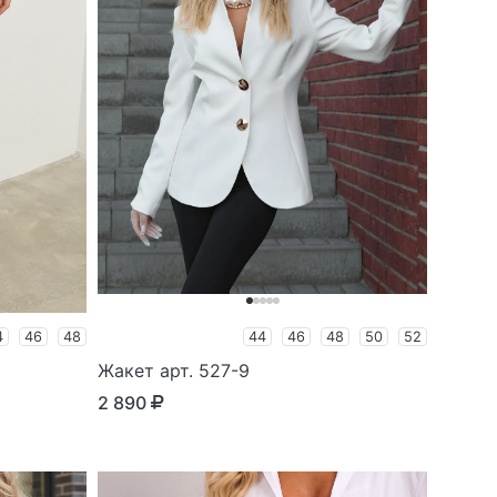
4
46
48
44
46
48
50
52
Жакет арт. 527-9
2 890