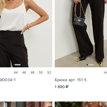
44
46
48
50
52
4
 ШЮ034-1
Брюки арт. 151-5
1 890