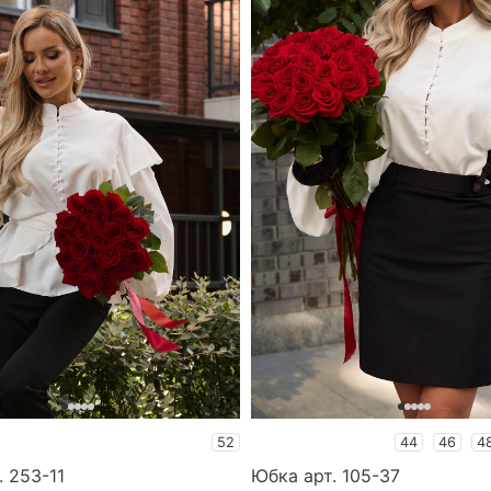
52
44
46
4
. 253-11
Юбка арт. 105-37