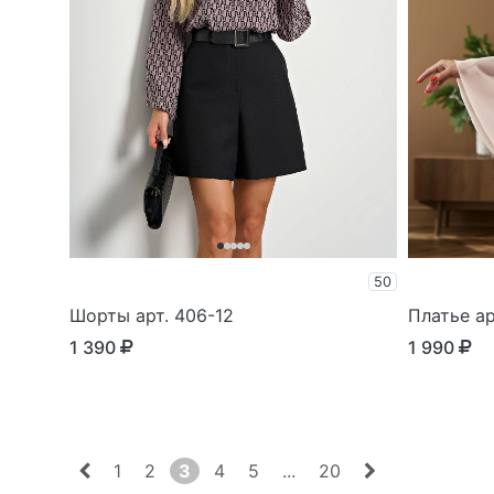
50
Шорты арт. 406-12
Платье ар
1 390
1 990
1
2
3
4
5
...
20