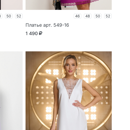
8
50
52
46
48
50
52
Платье арт. 549-16
1 490