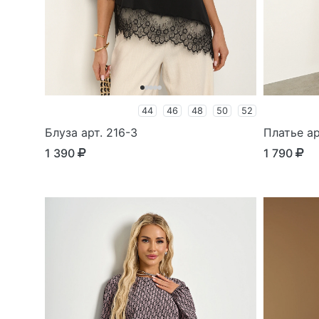
44
46
48
50
52
Блуза арт. 216-3
Платье ар
1 390
1 790