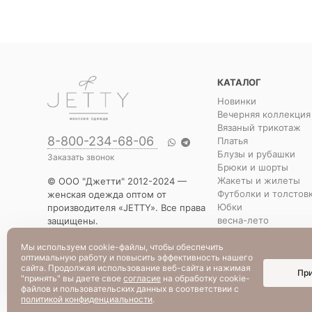
КАТАЛОГ
Новинки
Вечерняя коллекция
Вязаный трикотаж
8-800-234-68-06
Платья
Блузы и рубашки
Заказать звонок
Брюки и шорты
Жакеты и жилеты
© ООО "Джетти" 2012-2024 —
Футболки и толстов
женская одежда оптом от
Юбки
производителя «JETTY». Все права
весна-лето
защищены.
Распродажа
Указанная стоимость товаров и
Уценка
условия их приобретения
Мы используем cookie-файлы, чтобы обеспечить
оптимальную работу и повысить эффективность нашего
действительны по состоянию на
сайта. Продолжая использование веб-сайта и нажимая
Пр
текущую дату.
"принять" вы даете свое
согласие
на обработку cookie-
файлов и пользовательских данных в соответствии с
политикой конфиденциальности
.