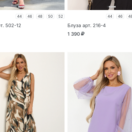
44
46
48
50
52
44
46
4
т. 502-12
Блуза арт. 216-4
1 390