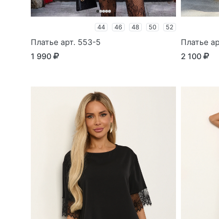
44
46
48
50
52
Платье арт. 553-5
Платье ар
1 990
2 100