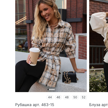
44
46
48
50
52
Рубашка арт. 463-15
Блуза арт