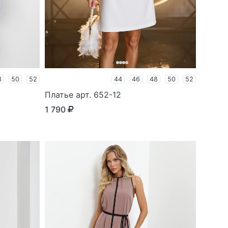
8
50
52
44
46
48
50
52
Платье арт. 652-12
1 790