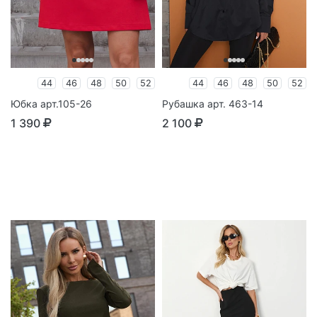
44
46
48
50
52
44
46
48
50
52
Юбка арт.105-26
Рубашка арт. 463-14
1 390
2 100