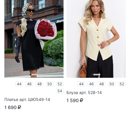
44
46
48
50
52
44
46
48
50
52
54
Блуза арт. 528-14
Платье арт. ШЮ549-14
1 590
1 690