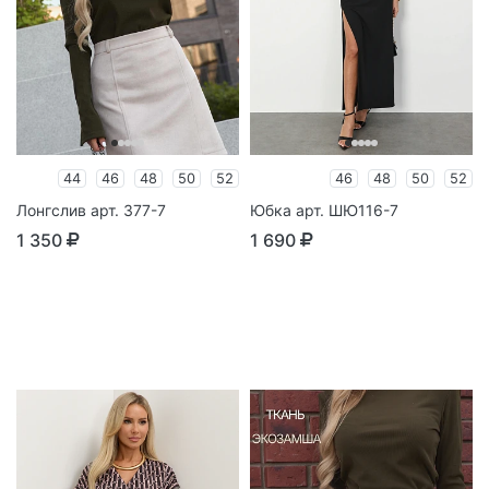
44
46
48
50
52
46
48
50
52
Лонгслив арт. 377-7
Юбка арт. ШЮ116-7
1 350
1 690