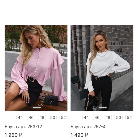
44
46
48
50
52
44
46
48
50
52
Блуза арт. 253-12
Блуза арт. 257-4
1 950
1 490