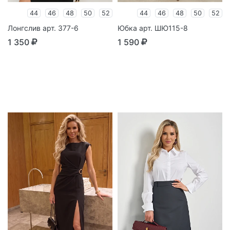
44
46
48
50
52
44
46
48
50
52
Лонгслив арт. 377-6
Юбка арт. ШЮ115-8
1 350
1 590