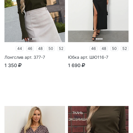
44
46
48
50
52
46
48
50
52
Лонгслив арт. 377-7
Юбка арт. ШЮ116-7
1 350
1 690