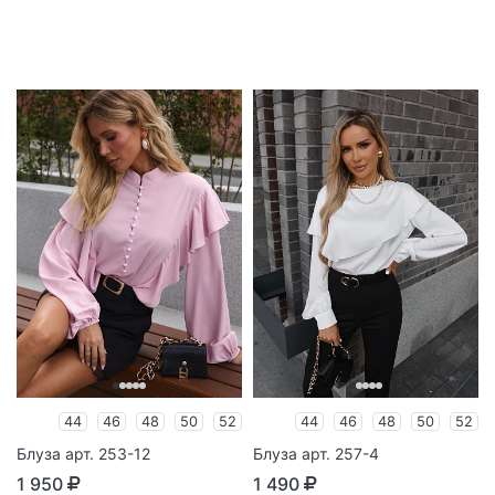
44
46
48
50
52
44
46
48
50
52
Блуза арт. 253-12
Блуза арт. 257-4
1 950
1 490