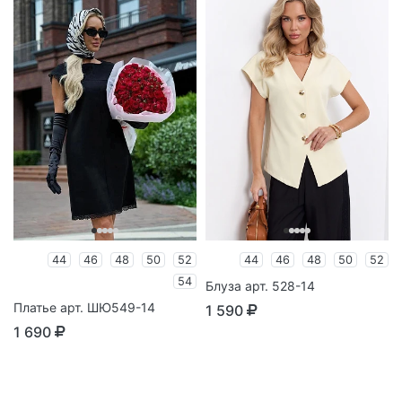
44
46
48
50
52
44
46
48
50
52
54
Блуза арт. 528-14
Платье арт. ШЮ549-14
1 590
1 690