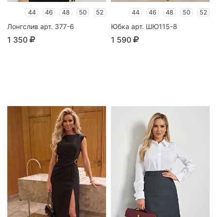
44
46
48
50
52
44
46
48
50
52
Лонгслив арт. 377-6
Юбка арт. ШЮ115-8
1 350
1 590