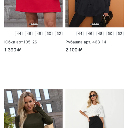
44
46
48
50
52
44
46
48
50
52
Юбка арт.105-26
Рубашка арт. 463-14
1 390
2 100