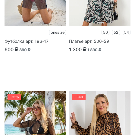
onesize
50
52
54
Футболка арт. 196-17
Платье арт. 506-59
600
1 300
890
1 890
- 33%
- 34%