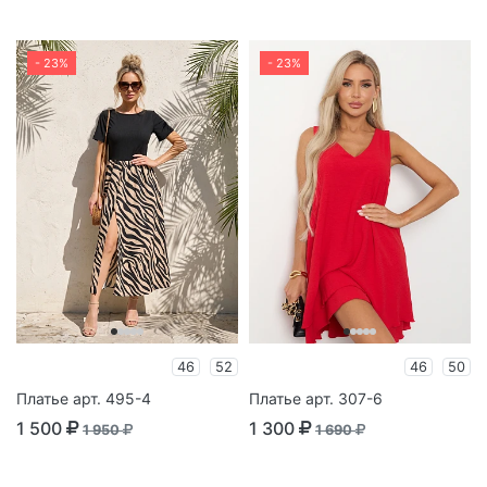
- 23%
- 23%
46
52
46
50
Платье арт. 495-4
Платье арт. 307-6
1 500
1 300
1 950
1 690