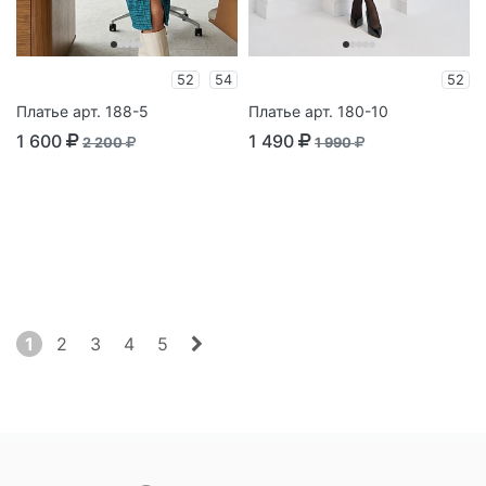
52
54
52
Платье арт. 188-5
Платье арт. 180-10
1 600
1 490
2 200
1 990
1
2
3
4
5