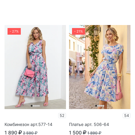
- 27%
- 21%
52
54
Комбинезон арт.577-14
Платье арт. 506-64
1 890
1 500
2 590
1 890