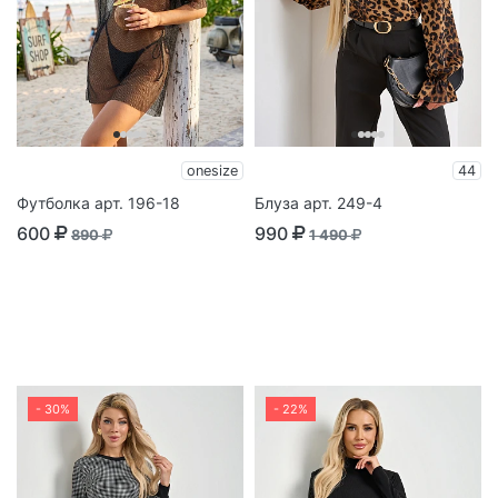
onesize
44
Футболка арт. 196-18
Блуза арт. 249-4
600
990
890
1 490
- 30%
- 22%