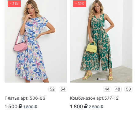
- 21%
- 31%
52
54
44
48
50
Платье арт. 506-66
Комбинезон арт.577-12
1 500
1 800
1 890
2 590