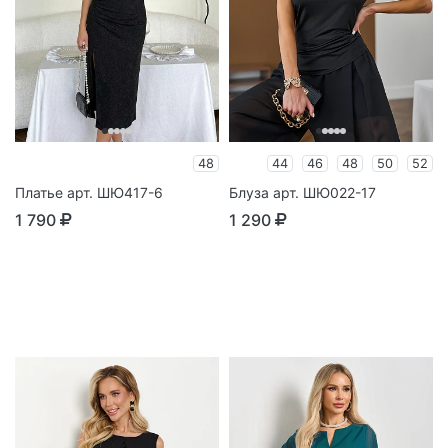
48
44
46
48
50
52
Платье арт. ШЮ417-6
Блуза арт. ШЮ022-17
1 790
1 290