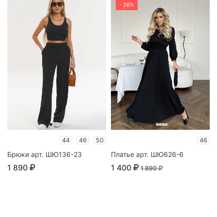
- 26%
44
46
50
46
Брюки арт. ШЮ136-23
Платье арт. ШЮ626-6
1 890
1 400
1 890