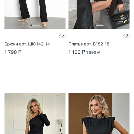
46
48
Брюки арт. ШЮ142-14
Платье арт. Б182-18
1 790
1 100
1 890