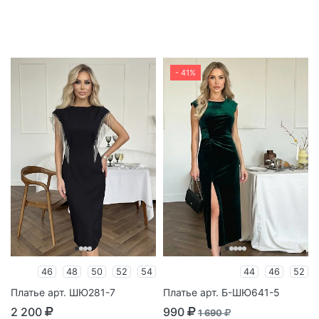
- 41%
46
48
50
52
54
44
46
52
Платье арт. ШЮ281-7
Платье арт. Б-ШЮ641-5
2 200
990
1 690