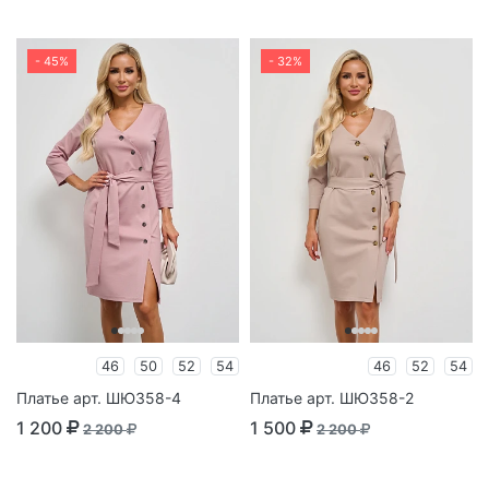
- 45%
- 32%
46
50
52
54
46
52
54
Платье арт. ШЮ358-4
Платье арт. ШЮ358-2
1 200
1 500
2 200
2 200