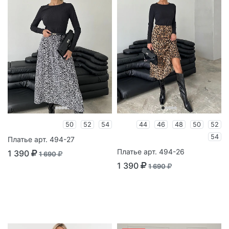
50
52
54
44
46
48
50
52
54
Платье арт. 494-27
Платье арт. 494-26
1 390
1 690
1 390
1 690