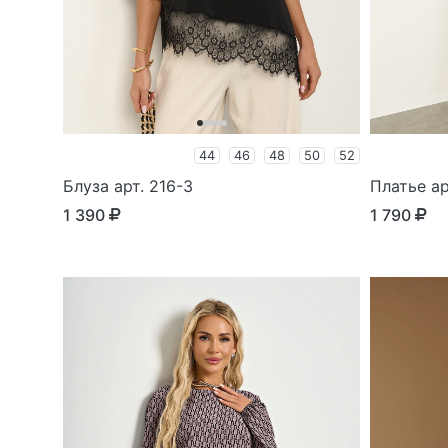
44
46
48
50
52
Блуза арт. 216-3
Платье ар
1 390
1 790