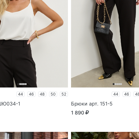
44
46
48
50
52
44
46
4
 ШЮ034-1
Брюки арт. 151-5
1 890