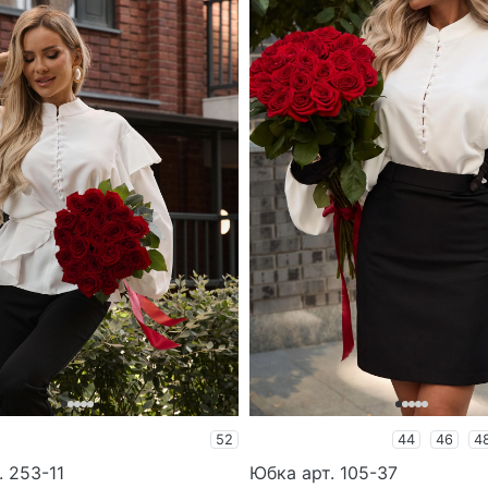
52
44
46
4
. 253-11
Юбка арт. 105-37