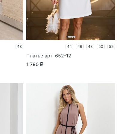
48
44
46
48
50
52
Платье арт. 652-12
1 790