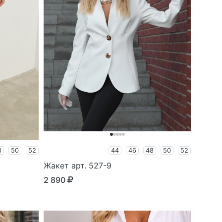
8
50
52
44
46
48
50
52
Жакет арт. 527-9
2 890