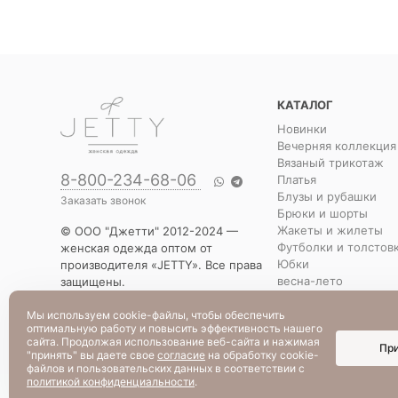
КАТАЛОГ
Новинки
Вечерняя коллекция
Вязаный трикотаж
8-800-234-68-06
Платья
Блузы и рубашки
Заказать звонок
Брюки и шорты
Жакеты и жилеты
© ООО "Джетти" 2012-2024 —
Футболки и толстов
женская одежда оптом от
Юбки
производителя «JETTY». Все права
весна-лето
защищены.
Распродажа
Указанная стоимость товаров и
Уценка
условия их приобретения
Мы используем cookie-файлы, чтобы обеспечить
оптимальную работу и повысить эффективность нашего
действительны по состоянию на
сайта. Продолжая использование веб-сайта и нажимая
Пр
текущую дату.
"принять" вы даете свое
согласие
на обработку cookie-
файлов и пользовательских данных в соответствии с
политикой конфиденциальности
.