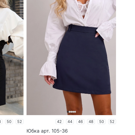
8
50
52
42
44
46
48
50
52
Юбка арт. 105-36