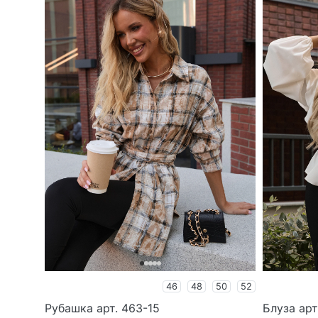
46
48
50
52
Рубашка арт. 463-15
Блуза арт