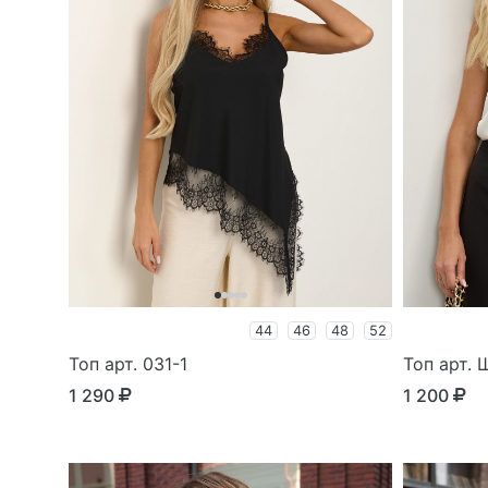
44
46
48
52
Топ арт. 031-1
Топ арт.
1 290
1 200