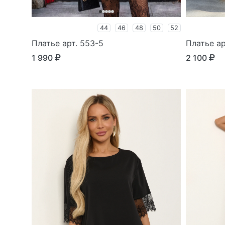
44
46
48
50
52
Платье арт. 553-5
Платье ар
1 990
2 100