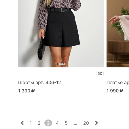
50
Шорты арт. 406-12
Платье ар
1 390
1 990
1
2
3
4
5
...
20