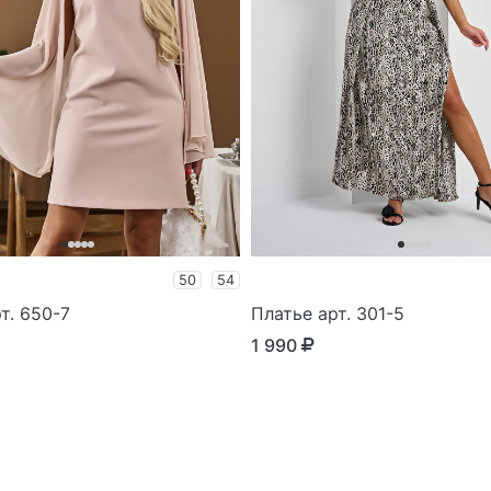
50
54
т. 650-7
Платье арт. 301-5
1 990