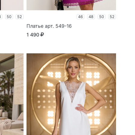
8
50
52
46
48
50
52
Платье арт. 549-16
1 490