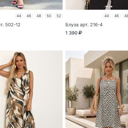
44
46
48
50
52
44
46
4
т. 502-12
Блуза арт. 216-4
1 390