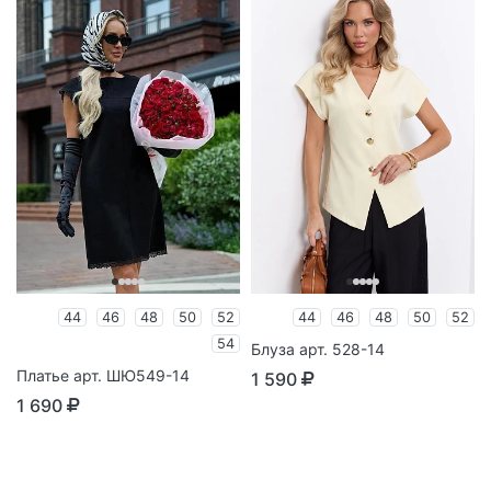
44
46
48
50
52
44
46
48
50
52
54
Блуза арт. 528-14
Платье арт. ШЮ549-14
1 590
1 690