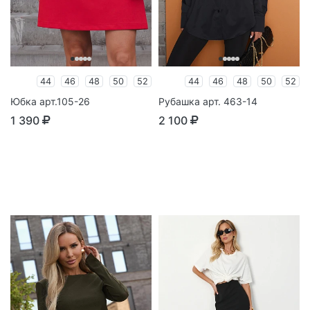
44
46
48
50
52
44
46
48
50
52
Юбка арт.105-26
Рубашка арт. 463-14
1 390
2 100