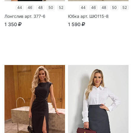
44
46
48
50
52
44
46
48
50
52
Лонгслив арт. 377-6
Юбка арт. ШЮ115-8
1 350
1 590