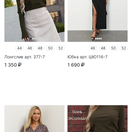
44
46
48
50
52
46
48
50
52
Лонгслив арт. 377-7
Юбка арт. ШЮ116-7
1 350
1 690