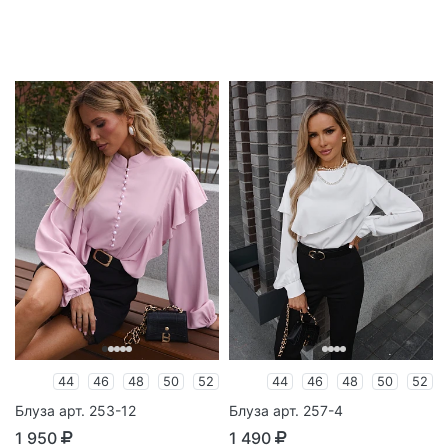
44
46
48
50
52
44
46
48
50
52
Блуза арт. 253-12
Блуза арт. 257-4
1 950
1 490