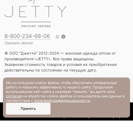
8-800-234-68-06
Заказать звонок
© ООО "Джетти" 2012-2024 — женская одежда оптом от
производителя «JETTY». Все права защищены.
Указанная стоимость товаров и условия их приобретения
действительны по состоянию на текущую дату.
КАТАЛОГ
Мы используем cookie-файлы, чтобы обеспечить оптимальную
работу и повысить эффективность нашего сайта. Продолжая
Новинки
использование веб-сайта и нажимая "принять" вы даете свое
Вечерняя коллекция
согласие
на обработку cookie-файлов и пользовательских данных в
Вязаный трикотаж
соответствии с
политикой конфиденциальности
.
Платья
0
Принять
Блузы и рубашки
Каталог
Поиск
Смотрели
Корзина
Профиль
Брюки и шорты
Жакеты и жилеты
Футболки и толстовки