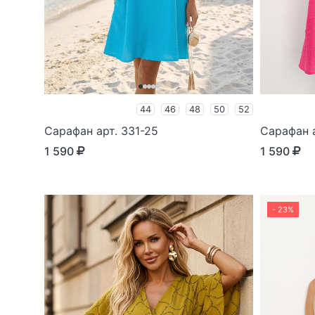
44
46
48
50
52
Сарафан арт. 331-25
Сарафан а
1 590
1 590
- 23%