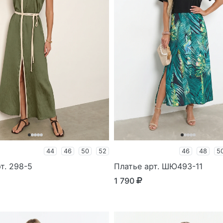
44
46
50
52
46
48
5
т. 298-5
Платье арт. ШЮ493-11
1 790