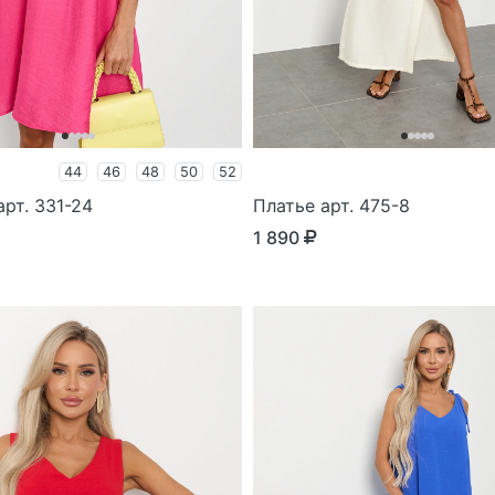
44
46
48
50
52
рт. 331-24
Платье арт. 475-8
1 890