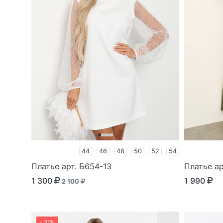
44
46
48
50
52
54
Платье арт. Б654-13
Платье ар
1 300
1 990
2 100
- 31%