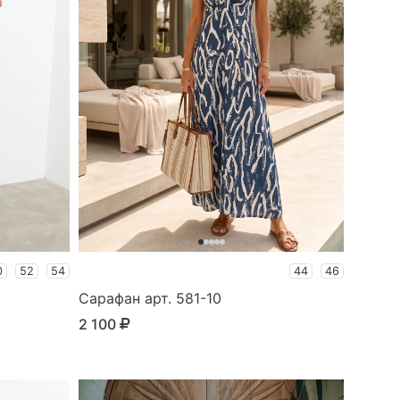
0
52
54
44
46
Сарафан арт. 581-10
2 100