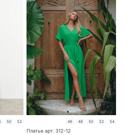
6
50
52
46
48
50
52
54
Платье арт. 312-12