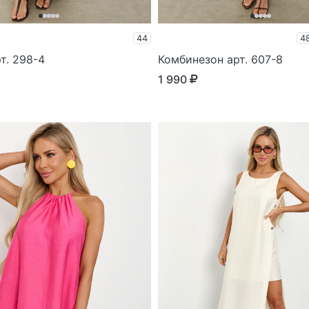
44
4
т. 298-4
Комбинезон арт. 607-8
1 990