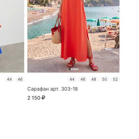
44
46
44
46
48
50
52
Сарафан арт. 303-18
2 150