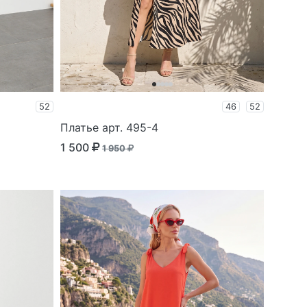
52
46
52
Платье арт. 495-4
1 500
1 950