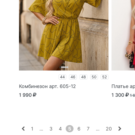
44
46
48
50
52
Комбинезон арт. 605-12
Платье ар
1 990
1 300
1 
1
...
3
4
5
6
7
...
20