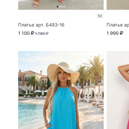
56
Платье арт. Б493-16
Платье ар
1 100
1 990
1 790