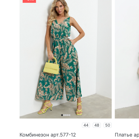
44
48
50
Комбинезон арт.577-12
Платье ар