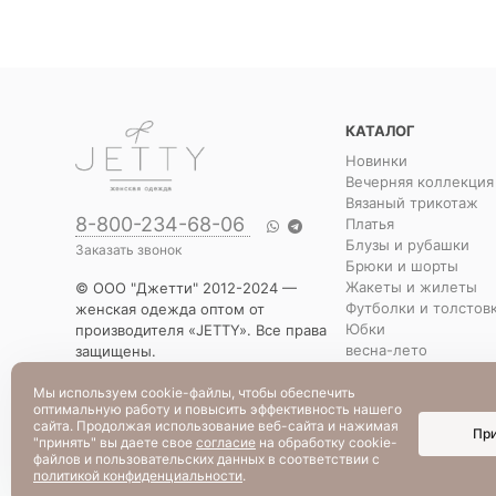
КАТАЛОГ
Новинки
Вечерняя коллекция
Вязаный трикотаж
8-800-234-68-06
Платья
Блузы и рубашки
Заказать звонок
Брюки и шорты
Жакеты и жилеты
© ООО "Джетти" 2012-2024 —
Футболки и толстов
женская одежда оптом от
Юбки
производителя «JETTY». Все права
весна-лето
защищены.
Распродажа
Указанная стоимость товаров и
Уценка
условия их приобретения
Мы используем cookie-файлы, чтобы обеспечить
оптимальную работу и повысить эффективность нашего
действительны по состоянию на
сайта. Продолжая использование веб-сайта и нажимая
Пр
текущую дату.
"принять" вы даете свое
согласие
на обработку cookie-
файлов и пользовательских данных в соответствии с
политикой конфиденциальности
.