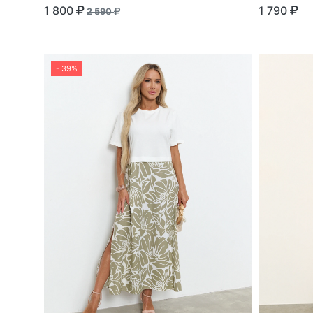
1 800
1 790
2 590
- 39%