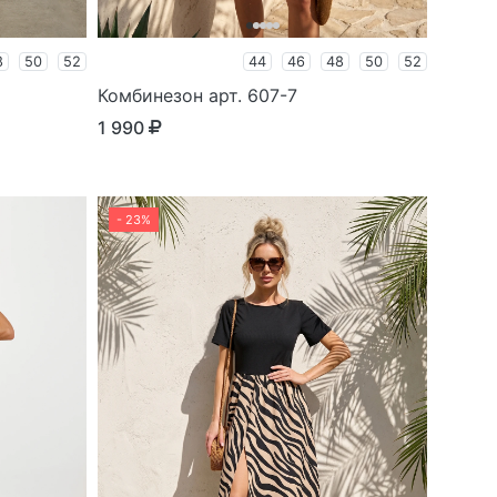
8
50
52
44
46
48
50
52
Комбинезон арт. 607-7
1 990
- 23%