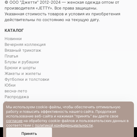
© ООО "Джетти" 2012-2024 — женская одежда оптом от
производителя «JETTY». Все права защищены.
Указанная стоимость товаров и условия их приобретения
действительны по состоянию на текущую дату.
КАТАЛОГ
Новинки
Вечерняя коллекция
Вязаный трикотаж
Платья
Блузы и рубашки
Брюки и шорты
Жакеты и жилеты
Футболки и толстовки
Юбки
весна-лето
Распродажа
Уценка
Мы используем cookie-файлы, чтобы обеспечить оптимальную
работу и повысить эффективность нашего сайта. Продолжая
О НАС
использование веб-сайта и нажимая "принять" вы даете свое
согласие
на обработку cookie-файлов и пользовательских данных в
О нас
соответствии с
политикой конфиденциальности
.
Контакты
0
Презентации коллекций
Принять