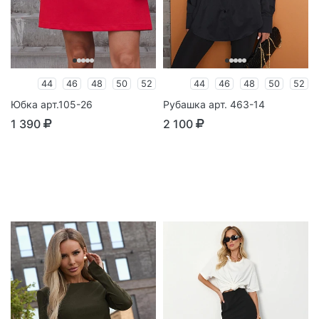
44
46
48
50
52
44
46
48
50
52
Юбка арт.105-26
Рубашка арт. 463-14
1 390
2 100