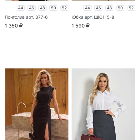
44
46
48
50
52
44
46
48
50
52
Лонгслив арт. 377-6
Юбка арт. ШЮ115-8
1 350
1 590