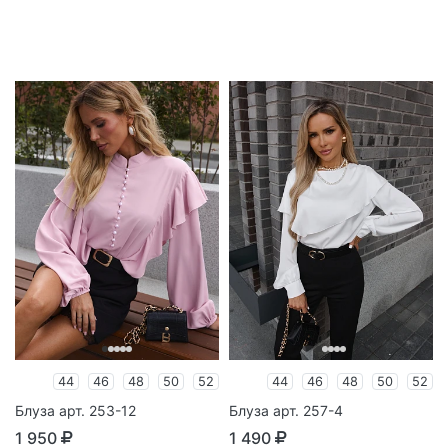
44
46
48
50
52
44
46
48
50
52
Блуза арт. 253-12
Блуза арт. 257-4
1 950
1 490