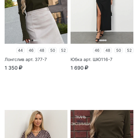
44
46
48
50
52
46
48
50
52
Лонгслив арт. 377-7
Юбка арт. ШЮ116-7
1 350
1 690