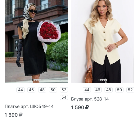
44
46
48
50
52
44
46
48
50
52
54
Блуза арт. 528-14
Платье арт. ШЮ549-14
1 590
1 690