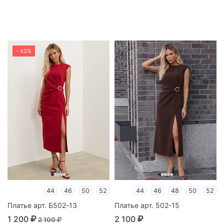
- 43%
44
46
50
52
44
46
48
50
52
Платье арт. Б502-13
Платье арт. 502-15
1 200
2 100
2 100