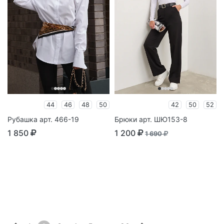
44
46
48
50
42
50
52
Рубашка арт. 466-19
Брюки арт. ШЮ153-8
1 850
1 200
1 690