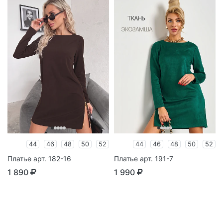
44
46
48
50
52
44
46
48
50
52
Платье арт. 182-16
Платье арт. 191-7
1 890
1 990