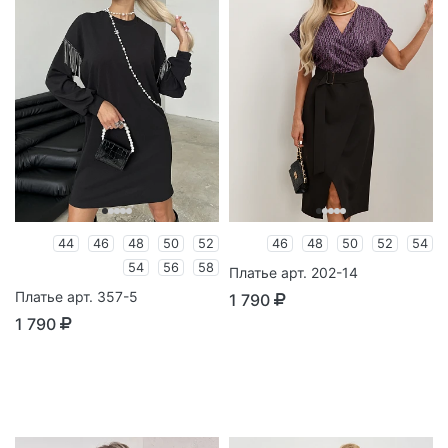
44
46
48
50
52
46
48
50
52
54
54
56
58
Платье арт. 202-14
Платье арт. 357-5
1 790
1 790