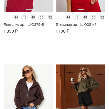
44
46
48
50
52
44
46
48
50
52
Лонгслив арт. ШЮ379-5
Джемпер арт. ШЮ381-6
1 350
1 100