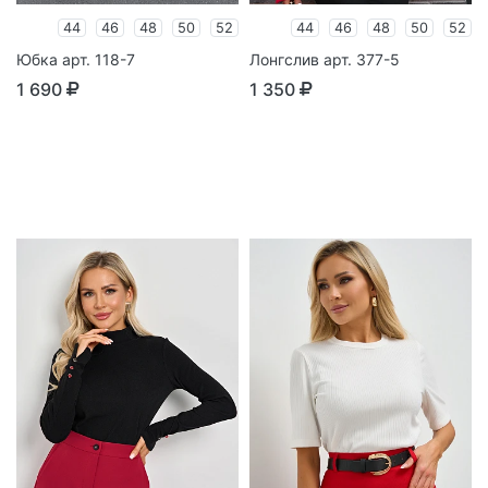
44
46
48
50
52
44
46
48
50
52
Юбка арт. 118-7
Лонгслив арт. 377-5
1 690
1 350