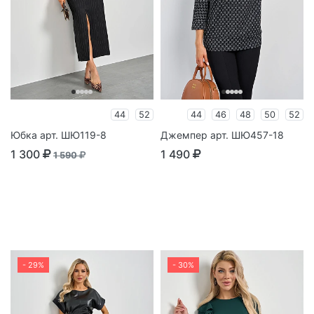
44
52
44
46
48
50
52
Юбка арт. ШЮ119-8
Джемпер арт. ШЮ457-18
1 300
1 490
1 590
- 29%
- 30%