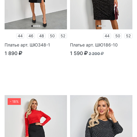
44
46
48
50
52
44
50
52
Платье арт. ШЮ348-1
Платье арт. ШЮ186-10
1 890
1 590
2 200
- 18%