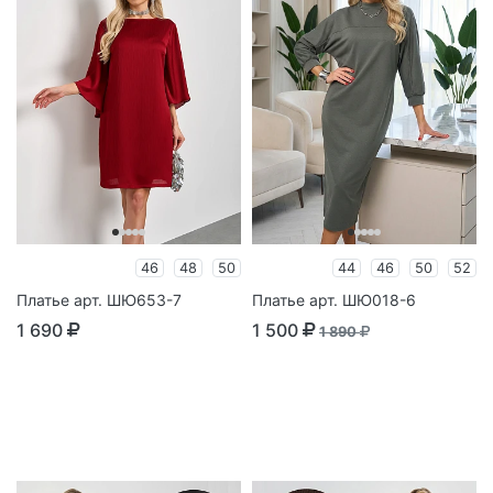
46
48
50
44
46
50
52
Платье арт. ШЮ653-7
Платье арт. ШЮ018-6
1 690
1 500
1 890