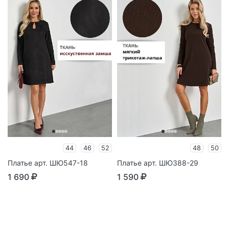
44
46
52
48
50
Платье арт. ШЮ547-18
Платье арт. ШЮ388-29
1 690
1 590