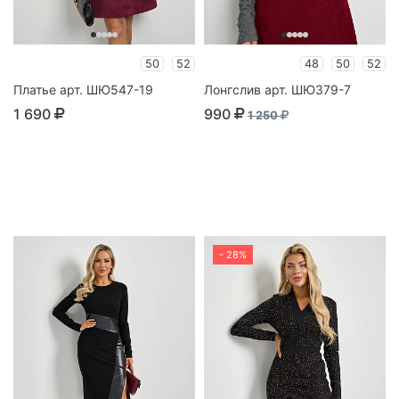
50
52
48
50
52
Платье арт. ШЮ547-19
Лонгслив арт. ШЮ379-7
1 690
990
1 250
- 28%