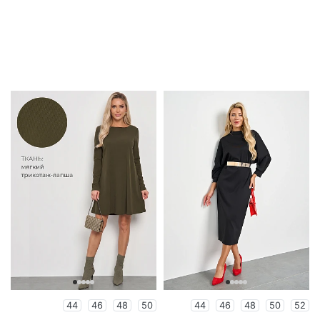
44
46
48
50
44
46
48
50
52