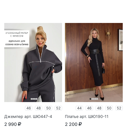
46
48
50
52
44
46
48
50
52
Джемпер арт. ШЮ447-4
Платье арт. ШЮ190-11
2 990
2 200