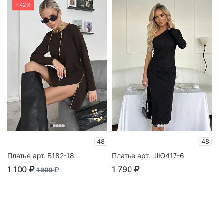
- 42%
48
48
Платье арт. Б182-18
Платье арт. ШЮ417-6
1 100
1 790
1 890