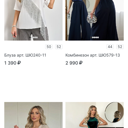
50
52
44
52
Блуза арт. ШЮ240-11
Комбинезон арт. ШЮ579-13
1 390
2 990