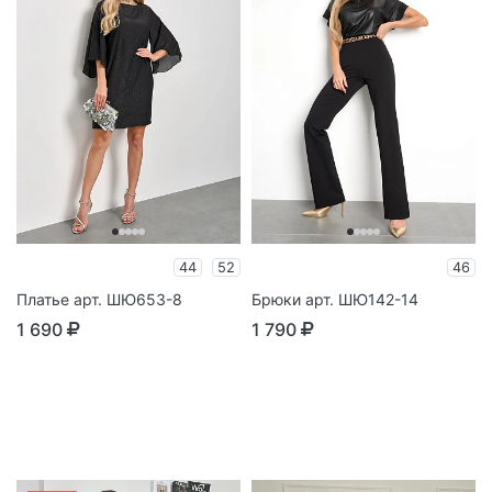
44
52
46
Платье арт. ШЮ653-8
Брюки арт. ШЮ142-14
1 690
1 790