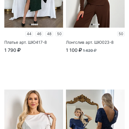
44
46
48
50
50
Платье арт. ШЮ417-8
Лонгслив арт. ШЮ023-8
1 790
1 100
1 420