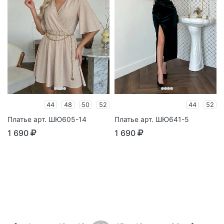
44
48
50
52
44
52
Платье арт. ШЮ605-14
Платье арт. ШЮ641-5
1 690
1 690