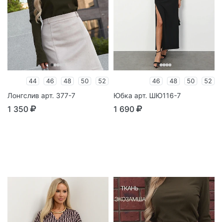
44
46
48
50
52
46
48
50
52
Лонгслив арт. 377-7
Юбка арт. ШЮ116-7
1 350
1 690