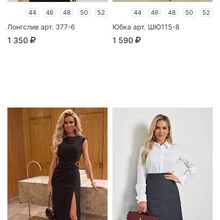
44
46
48
50
52
44
46
48
50
52
Лонгслив арт. 377-6
Юбка арт. ШЮ115-8
1 350
1 590