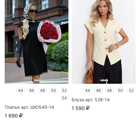
44
46
48
50
52
44
46
48
50
52
54
Блуза арт. 528-14
Платье арт. ШЮ549-14
1 590
1 690