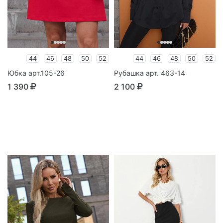
44
46
48
50
52
44
46
48
50
52
Юбка арт.105-26
Рубашка арт. 463-14
1 390
2 100