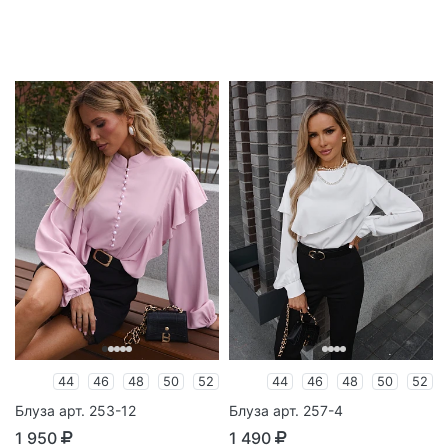
44
46
48
50
52
44
46
48
50
52
Блуза арт. 253-12
Блуза арт. 257-4
1 950
1 490