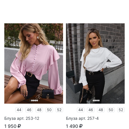
44
46
48
50
52
44
46
48
50
52
Блуза арт. 253-12
Блуза арт. 257-4
1 950
1 490