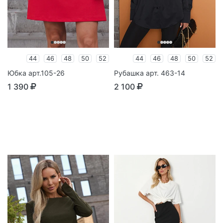
44
46
48
50
52
44
46
48
50
52
Юбка арт.105-26
Рубашка арт. 463-14
1 390
2 100