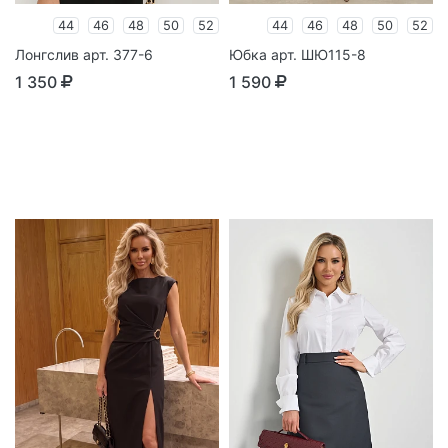
44
46
48
50
52
44
46
48
50
52
Лонгслив арт. 377-6
Юбка арт. ШЮ115-8
1 350
1 590