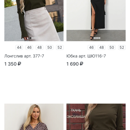
44
46
48
50
52
46
48
50
52
Лонгслив арт. 377-7
Юбка арт. ШЮ116-7
1 350
1 690