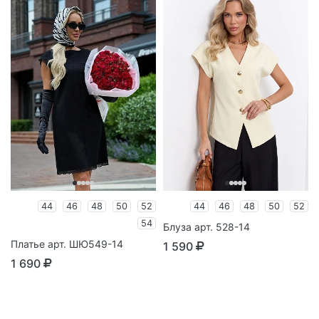
44
46
48
50
52
44
46
48
50
52
54
Блуза арт. 528-14
Платье арт. ШЮ549-14
1 590
1 690