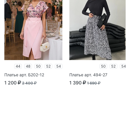
44
48
50
52
54
50
52
54
Платье арт. Б202-12
Платье арт. 494-27
1 200
1 390
2 400
1 690