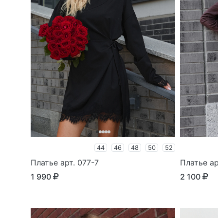
44
46
48
50
52
Платье арт. 077-7
Платье ар
1 990
2 100