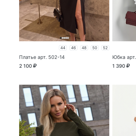
44
46
48
50
52
Платье арт. 502-14
Юбка арт.
2 100
1 390