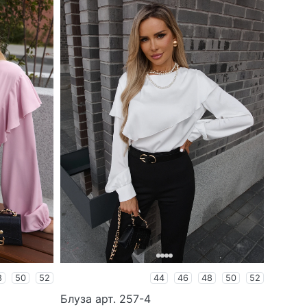
8
50
52
44
46
48
50
52
Блуза арт. 257-4