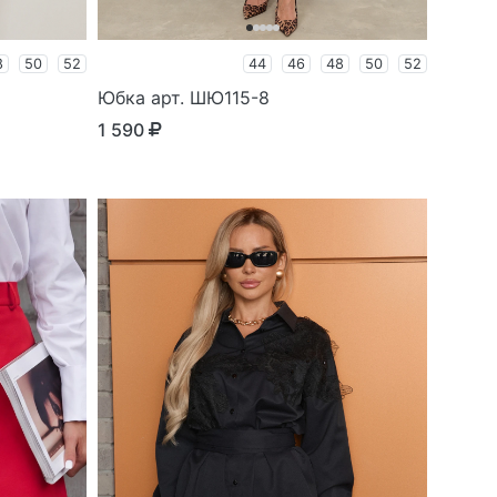
8
50
52
44
46
48
50
52
Юбка арт. ШЮ115-8
1 590