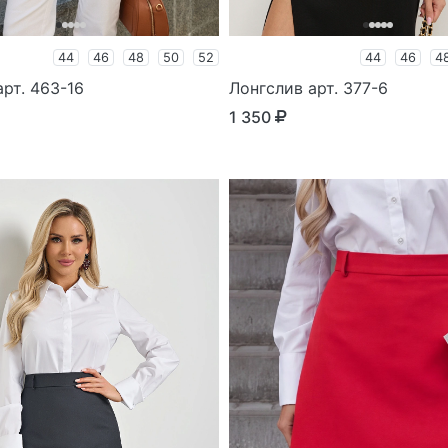
44
46
48
50
52
44
46
4
рт. 463-16
Лонгслив арт. 377-6
1 350