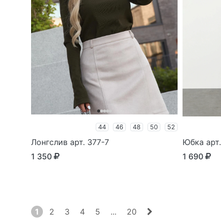
44
46
48
50
52
Лонгслив арт. 377-7
Юбка арт
1 350
1 690
1
2
3
4
5
...
20