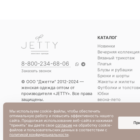
КАТАЛОГ
Новинки
Вечерняя коллекция
Вязаный трикотаж
8-800-234-68-06
Платья
Блузы и рубашки
Заказать звонок
Брюки и шорты
Жакеты и жилеты
© ООО "Джетти" 2012-2024 —
Футболки и толстов
женская одежда оптом от
Юбки
производителя «JETTY». Все права
весна-лето
защищены.
Распродажа
Указанная стоимость товаров и
Уценка
Мы используем cookie-файлы, чтобы обеспечить
условия их приобретения
оптимальную работу и повысить эффективность нашего
действительны по состоянию на
сайта. Продолжая использование веб-сайта и нажимая
Пр
текущую дату.
"принять" вы даете свое
согласие
на обработку cookie-
файлов и пользовательских данных в соответствии с
политикой конфиденциальности
.