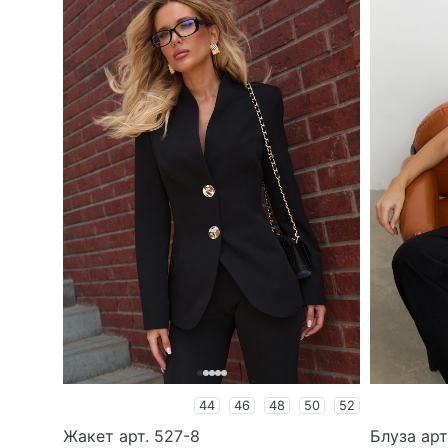
44
46
48
50
52
Жакет арт. 527-8
Блуза арт