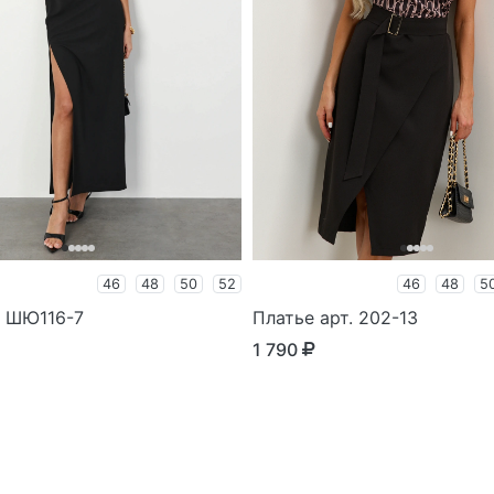
46
48
50
52
46
48
5
. ШЮ116-7
Платье арт. 202-13
1 790