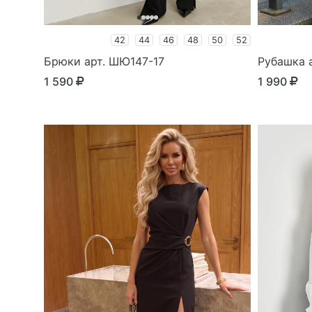
42
44
46
48
50
52
Брюки арт. ШЮ147-17
Рубашка а
1 590
1 990