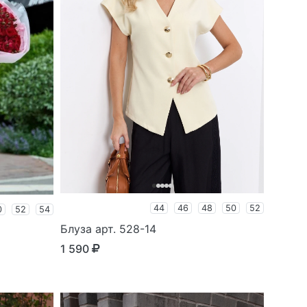
44
46
48
50
52
0
52
54
Блуза арт. 528-14
1 590