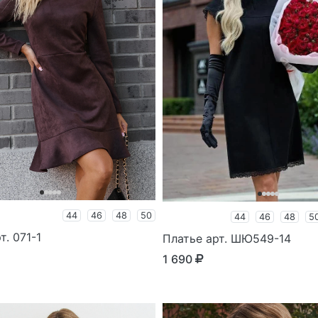
44
46
48
50
44
46
48
5
т. 071-1
Платье арт. ШЮ549-14
1 690