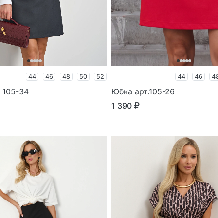
44
46
48
50
52
44
46
4
 105-34
Юбка арт.105-26
1 390