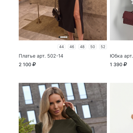
44
46
48
50
52
Платье арт. 502-14
Юбка арт.
2 100
1 390