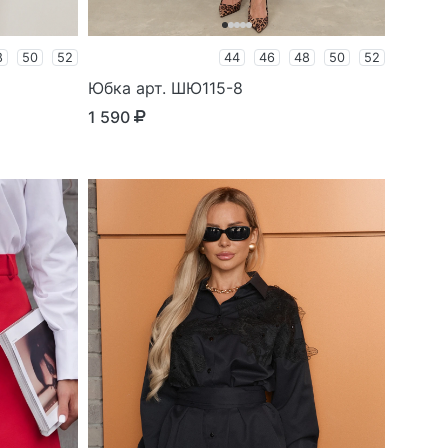
8
50
52
44
46
48
50
52
Юбка арт. ШЮ115-8
1 590