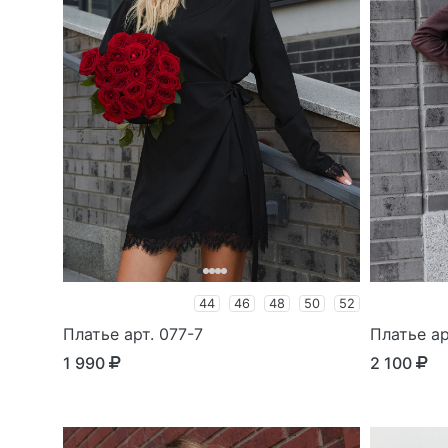
44
46
48
50
52
Платье арт. 077-7
Платье ар
1 990
2 100