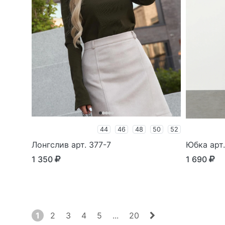
44
46
48
50
52
Лонгслив арт. 377-7
Юбка арт
1 350
1 690
1
2
3
4
5
...
20