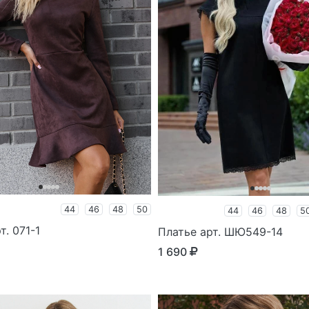
44
46
48
50
44
46
48
5
т. 071-1
Платье арт. ШЮ549-14
1 690