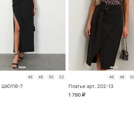
46
48
50
52
46
48
5
. ШЮ116-7
Платье арт. 202-13
1 790