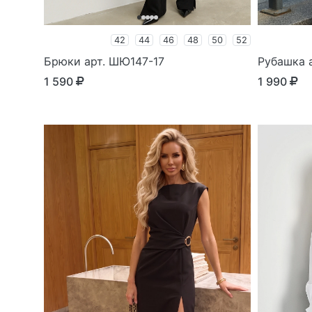
42
44
46
48
50
52
Брюки арт. ШЮ147-17
Рубашка а
1 590
1 990