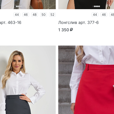
44
46
48
50
52
44
46
4
рт. 463-16
Лонгслив арт. 377-6
1 350