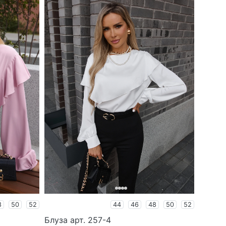
8
50
52
44
46
48
50
52
Блуза арт. 257-4