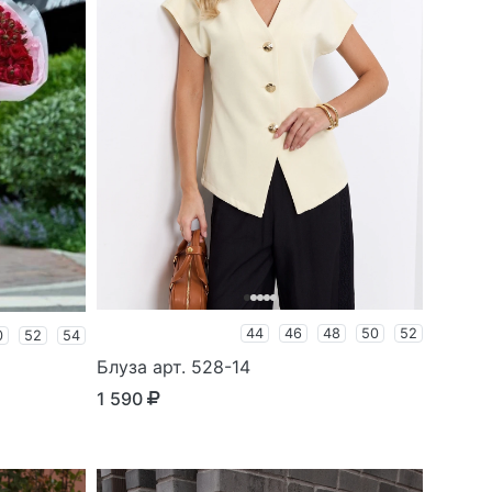
44
46
48
50
52
0
52
54
Блуза арт. 528-14
1 590