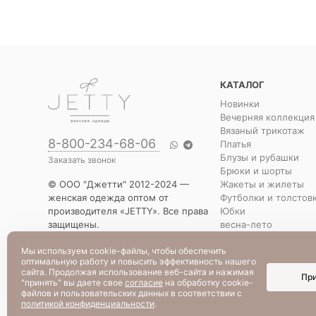
КАТАЛОГ
Новинки
Вечерняя коллекция
Вязаный трикотаж
8-800-234-68-06
Платья
Блузы и рубашки
Заказать звонок
Брюки и шорты
Жакеты и жилеты
© ООО "Джетти" 2012-2024 —
Футболки и толстов
женская одежда оптом от
Юбки
производителя «JETTY». Все права
весна-лето
защищены.
Распродажа
Указанная стоимость товаров и
Уценка
Мы используем cookie-файлы, чтобы обеспечить
условия их приобретения
оптимальную работу и повысить эффективность нашего
действительны по состоянию на
сайта. Продолжая использование веб-сайта и нажимая
Пр
текущую дату.
"принять" вы даете свое
согласие
на обработку cookie-
файлов и пользовательских данных в соответствии с
политикой конфиденциальности
.