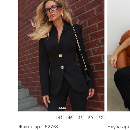
44
46
48
50
52
Жакет арт. 527-8
Блуза арт