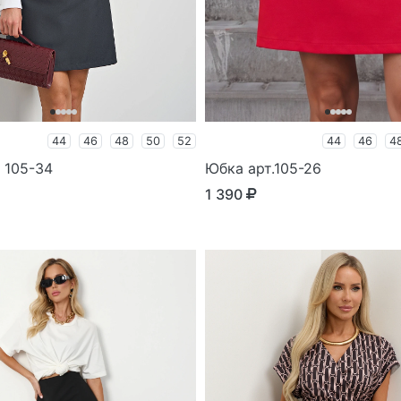
44
46
48
50
52
44
46
4
 105-34
Юбка арт.105-26
1 390