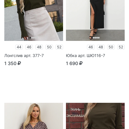
44
46
48
50
52
46
48
50
52
Лонгслив арт. 377-7
Юбка арт. ШЮ116-7
1 350
1 690