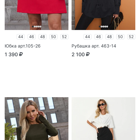
44
46
48
50
52
44
46
48
50
52
Юбка арт.105-26
Рубашка арт. 463-14
1 390
2 100