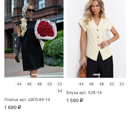
44
46
48
50
52
44
46
48
50
52
54
Блуза арт. 528-14
Платье арт. ШЮ549-14
1 590
1 690