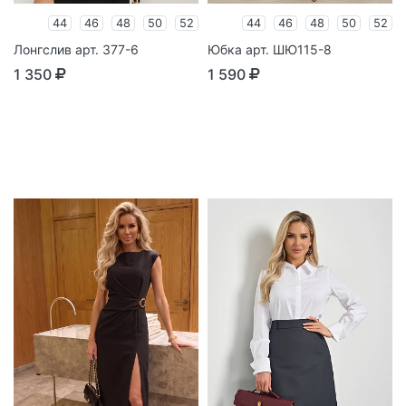
44
46
48
50
52
44
46
48
50
52
Лонгслив арт. 377-6
Юбка арт. ШЮ115-8
1 350
1 590