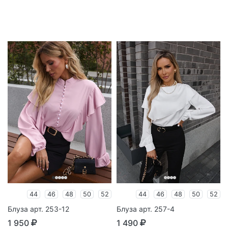
44
46
48
50
52
44
46
48
50
52
Блуза арт. 253-12
Блуза арт. 257-4
1 950
1 490