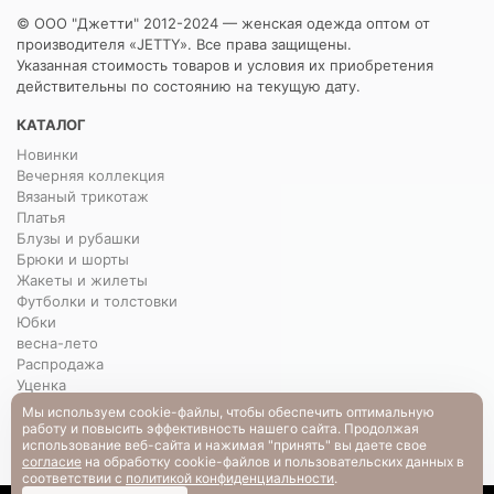
© ООО "Джетти" 2012-2024 — женская одежда оптом от
производителя «JETTY». Все права защищены.
Указанная стоимость товаров и условия их приобретения
действительны по состоянию на текущую дату.
КАТАЛОГ
Новинки
Вечерняя коллекция
Вязаный трикотаж
Платья
Блузы и рубашки
Брюки и шорты
Жакеты и жилеты
Футболки и толстовки
Юбки
весна-лето
Распродажа
Уценка
Мы используем cookie-файлы, чтобы обеспечить оптимальную
О НАС
работу и повысить эффективность нашего сайта. Продолжая
использование веб-сайта и нажимая "принять" вы даете свое
О нас
согласие
на обработку cookie-файлов и пользовательских данных в
Контакты
соответствии с
политикой конфиденциальности
.