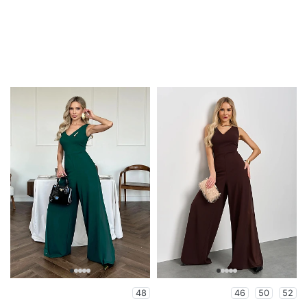
48
46
50
52