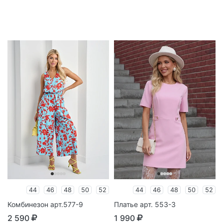
44
46
48
50
52
44
46
48
50
52
Комбинезон арт.577-9
Платье арт. 553-3
2 590
1 990