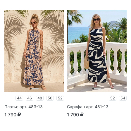
44
46
48
50
52
52
54
Платье арт. 483-13
Сарафан арт. 481-13
1 790
1 790